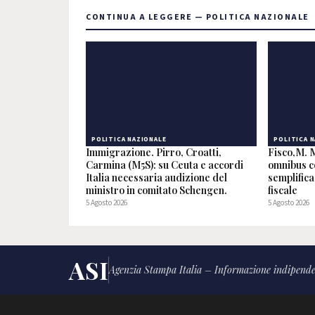
CONTINUA A LEGGERE — POLITICA NAZIONALE
POLITICA NAZIONALE
POLITICA 
Immigrazione. Pirro, Croatti,
Fisco,M. 
Carmina (M5S): su Ceuta e accordi
omnibus co
Italia necessaria audizione del
semplifica
ministro in comitato Schengen.
fiscale
5 Agosto 2026
5 Agosto 2026
ASI
Agenzia Stampa Italia – Informazione indipende