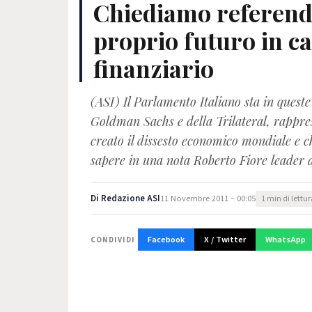
Chiediamo referend
proprio futuro in 
finanziario
(ASI) Il Parlamento Italiano sta in ques
Goldman Sachs e della Trilateral, rappres
creato il dissesto economico mondiale e c
sapere in una nota Roberto Fiore leader 
Di
Redazione ASI
11 Novembre 2011 – 00:05
1 min di lettu
Facebook
X / Twitter
WhatsApp
CONDIVIDI