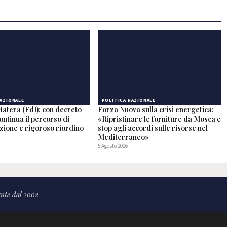
NAZIONALE
POLITICA NAZIONALE
Matera (FdI): con decreto
Forza Nuova sulla crisi energetica:
ntinua il percorso di
«Ripristinare le forniture da Mosca e
zione e rigoroso riordino
stop agli accordi sulle risorse nel
Mediterraneo»
5 Agosto 2026
nte dal 2002