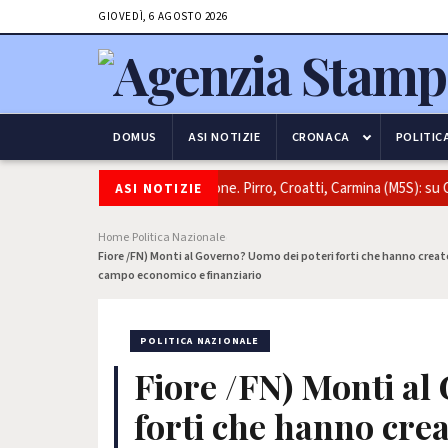
GIOVEDÌ, 6 AGOSTO 2026
DOMUS
ASI NOTIZIE
CRONACA
POLITIC
isa Fossati
Immigrazione. Pirro, Croatti, Carmina (M5S): su Ceu
ASI NOTIZIE
Home
Politica Nazionale
›
›
Fiore /FN) Monti al Governo? Uomo dei poteri forti che hanno creat
campo economico e finanziario
POLITICA NAZIONALE
Fiore /FN) Monti al
forti che hanno crea