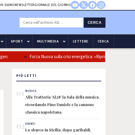
HI SIAMO
NEWSLETTER
GIORNALE DEL GIORNO
CERCA
SPORT
MULTIMEDIA
LETTERE
CERCA
n.
Forza Nuova sulla crisi energetica: «Ripristinare le forniture
PIÙ LETTI
01
MUSICA
Alla Trattoria 'Al28' la Sala della musica,
ricordando Pino Daniele e la canzone
classica napoletana
02
EVENTI
Lo sbarco in Sicilia, dopo garibaldi,