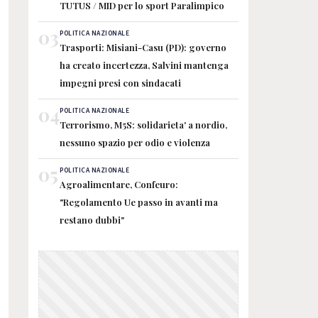
TUTUS / MID per lo sport Paralimpico
03
POLITICA NAZIONALE
Trasporti: Misiani-Casu (PD): governo
ha creato incertezza, Salvini mantenga
impegni presi con sindacati
04
POLITICA NAZIONALE
Terrorismo, M5S: solidarieta' a nordio,
nessuno spazio per odio e violenza
05
POLITICA NAZIONALE
Agroalimentare, Confeuro:
"Regolamento Ue passo in avanti ma
restano dubbi"