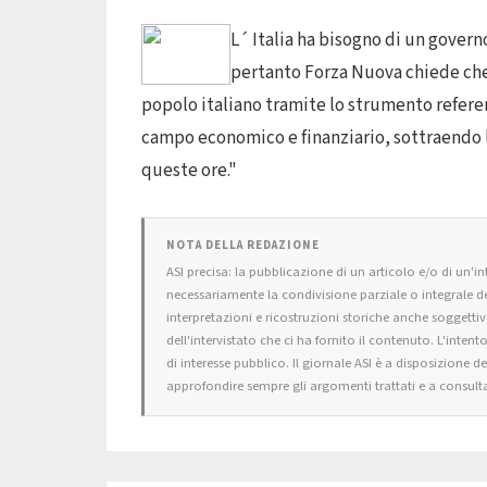
L´ Italia ha bisogno di un govern
pertanto Forza Nuova chiede che 
popolo italiano tramite lo strumento referen
campo economico e finanziario, sottraendo l´ 
queste ore."
NOTA DELLA REDAZIONE
ASI precisa: la pubblicazione di un articolo e/o di un'int
necessariamente la condivisione parziale o integrale de
interpretazioni e ricostruzioni storiche anche soggettiv
dell'intervistato che ci ha fornito il contenuto. L'intent
di interesse pubblico. Il giornale ASI è a disposizione d
approfondire sempre gli argomenti trattati e a consulta