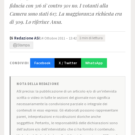
fiducia con 316 si' contro 301 no. I votanti alla
Camera sono stati 617. La maggioranza richiesta era
di 309. Lo riferisce Ansa.
Di
Redazione ASI
14 Ottobre 2011 – 13:42
1 min di lettura
Stampa
Facebook
X / Twitter
WhatsApp
CONDIVIDI
NOTA DELLA REDAZIONE
ASI precisa: la pubblicazione di un articolo e/o di un'intervista
scritta o video in tutte le sezioni del giornale non significa
necessariamente la condivisione parziale o integrale dei
contenuti in esso espressi. Gli elaborati possono rappresentare
pareri, interpretazioni e ricostruzioni storiche anche
soggettive. Pertanto, le responsabilità delle dichiarazioni sono
dell'autore e/o dell'intervistato che ci ha fornito il contenuto.