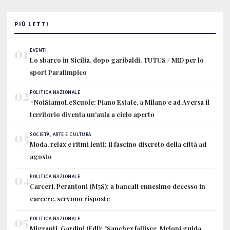
PIÙ LETTI
01
EVENTI
Lo sbarco in Sicilia, dopo garibaldi, TUTUS / MID per lo
sport Paralimpico
02
POLITICA NAZIONALE
#NoiSiamoLeScuole: Piano Estate, a Milano e ad Aversa il
territorio diventa un'aula a cielo aperto
03
SOCIETÀ, ARTE E CULTURA
Moda, relax e ritmi lenti: il fascino discreto della città ad
agosto
04
POLITICA NAZIONALE
Carceri, Perantoni (M5S): a bancali ennesimo decesso in
carcere, servono risposte
05
POLITICA NAZIONALE
Migranti, Gardini (FdI): "Sanchez fallisce, Meloni guida