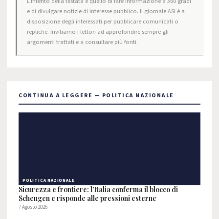
L'intento della testata è quello di fare informazione a 360 gradi
e di divulgare notizie di interesse pubblico. Il giornale ASI è a
disposizione degli interessati per pubblicare comunicati o
repliche. Invitiamo i lettori ad approfondire sempre gli
argomenti trattati e a consultare più fonti.
CONTINUA A LEGGERE — POLITICA NAZIONALE
POLITICA NAZIONALE
Sicurezza e frontiere: l’Italia conferma il blocco di
Schengen e risponde alle pressioni esterne
7 Agosto 2026