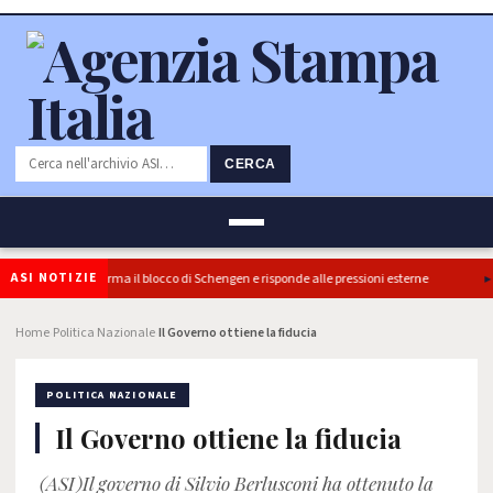
CERCA
ASI NOTIZIE
iere: l’Italia conferma il blocco di Schengen e risponde alle pressioni esterne
Home
Politica Nazionale
Il Governo ottiene la fiducia
›
›
POLITICA NAZIONALE
Il Governo ottiene la fiducia
(ASI)Il governo di Silvio Berlusconi ha ottenuto la