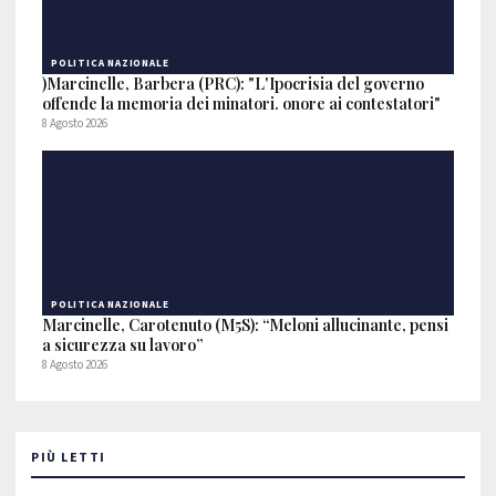
POLITICA NAZIONALE
)Marcinelle, Barbera (PRC): "L'Ipocrisia del governo
offende la memoria dei minatori. onore ai contestatori"
8 Agosto 2026
POLITICA NAZIONALE
Marcinelle, Carotenuto (M5S): “Meloni allucinante, pensi
a sicurezza su lavoro”
8 Agosto 2026
PIÙ LETTI