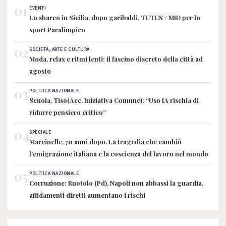
01
EVENTI
Lo sbarco in Sicilia, dopo garibaldi, TUTUS / MID per lo
sport Paralimpico
02
SOCIETÀ, ARTE E CULTURA
Moda, relax e ritmi lenti: il fascino discreto della città ad
agosto
03
POLITICA NAZIONALE
Scuola, Tiso(Acc. Iniziativa Comune): “Uso IA rischia di
ridurre pensiero critico”
04
SPECIALE
Marcinelle, 70 anni dopo. La tragedia che cambiò
l’emigrazione italiana e la coscienza del lavoro nel mondo
05
POLITICA NAZIONALE
Corruzione: Ruotolo (Pd), Napoli non abbassi la guardia,
affidamenti diretti aumentano i rischi