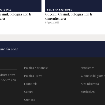
NAZIONALE
POLITICA NAZIONALE
asiniI, bologna non ti
Guccini: CasiniI, bologna non ti
herà
dimenticherà
6 Agosto 2026
nte dal 2002
Politica Nazionale
Newsletter
ndente attiva
Politica Estera
Giornale del giorn
e società con
Economia
Area Riservata
Cultura
Sostieni ASI
Cronaca