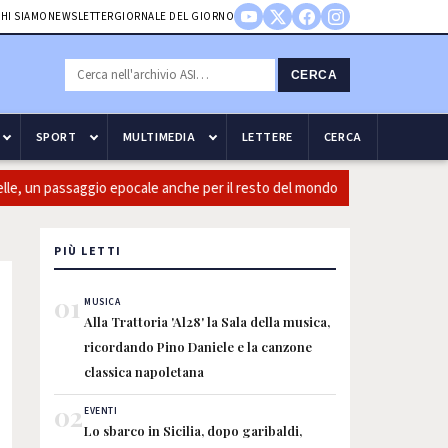
HI SIAMO
NEWSLETTER
GIORNALE DEL GIORNO
CERCA
SPORT
MULTIMEDIA
LETTERE
CERCA
, un passaggio epocale anche per il resto del mondo
Guccini: C
PIÙ LETTI
01
MUSICA
Alla Trattoria 'Al28' la Sala della musica,
ricordando Pino Daniele e la canzone
classica napoletana
02
EVENTI
Lo sbarco in Sicilia, dopo garibaldi,