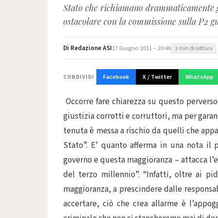
Stato che richiamano drammaticamente gra
ostacolare con la commissione sulla P2 g
Di
Redazione ASI
17 Giugno 2011 – 20:46
1 min di lettura
Facebook
X / Twitter
WhatsApp
CONDIVIDI
Occorre fare chiarezza su questo perverso s
giustizia corrotti e corruttori, ma per gara
tenuta è messa a rischio da quelli che app
Stato”. E’ quanto afferma in una nota il p
governo e questa maggioranza – attacca l’e
del terzo millennio”. “Infatti, oltre ai pi
maggioranza, a prescindere dalle responsabi
accertare, ciò che crea allarme è l’appo