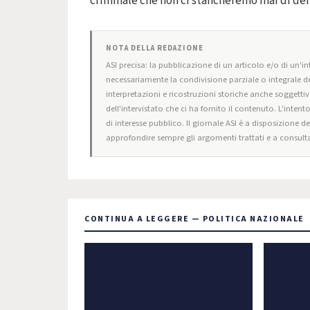
criminale che non ci stancheremo mai di de
NOTA DELLA REDAZIONE
ASI precisa: la pubblicazione di un articolo e/o di un'int
necessariamente la condivisione parziale o integrale de
interpretazioni e ricostruzioni storiche anche soggettiv
dell'intervistato che ci ha fornito il contenuto. L'intent
di interesse pubblico. Il giornale ASI è a disposizione d
approfondire sempre gli argomenti trattati e a consulta
CONTINUA A LEGGERE — POLITICA NAZIONALE