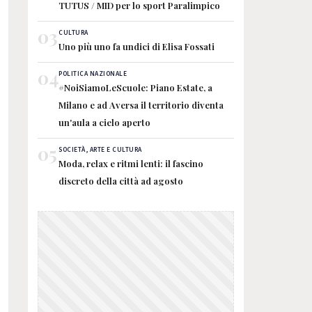
TUTUS / MID per lo sport Paralimpico
03
CULTURA
Uno più uno fa undici di Elisa Fossati
04
POLITICA NAZIONALE
#NoiSiamoLeScuole: Piano Estate, a
Milano e ad Aversa il territorio diventa
un'aula a cielo aperto
05
SOCIETÀ, ARTE E CULTURA
Moda, relax e ritmi lenti: il fascino
discreto della città ad agosto