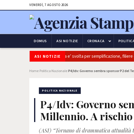
VENERDÌ, 7 AGOSTO 2026
DOMUS
ASI NOTIZIE
CRONACA
POLITIC
oltivaitalia: Coldiretti, ok Camera e’ svolta per semplificazione, filiere e
ASI NOTIZIE
Home
Politica Nazionale
P4/Idv: Governo sembra sponsor P2 del Ter
›
›
POLITICA NAZIONALE
P4/Idv: Governo se
Millennio. A rischi
(ASI) “Tornano di drammatica attualità t