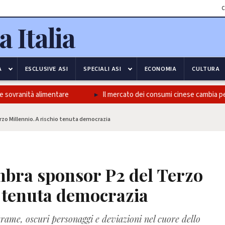
C
A
ESCLUSIVE ASI
SPECIALI ASI
ECONOMIA
CULTURA
 sovranità alimentare
Il mercato dei consumi cinese cambia pelle
zo Millennio. A rischio tenuta democrazia
mbra sponsor P2 del Terzo
o tenuta democrazia
rame, oscuri personaggi e deviazioni nel cuore dello