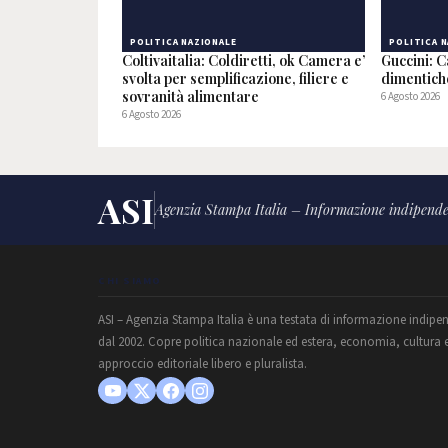
POLITICA NAZIONALE
POLITICA 
Coltivaitalia: Coldiretti, ok Camera e’
Guccini: C
svolta per semplificazione, filiere e
dimentic
sovranità alimentare
6 Agosto 2026
6 Agosto 2026
ASI
Agenzia Stampa Italia – Informazione indipende
CHI SIAMO
ASI – Agenzia Stampa Italia è una testata di informazione indipe
dal 2002. Copre politica nazionale ed estera, economia, cultura 
approccio editoriale libero e pluralista.