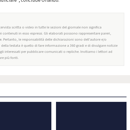
nunciare”, conclude Orlando.
ervista scritta o video in tutte le sezioni del giornale non significa
i contenuti in esso espressi. Gli elaborati possono rappresentare pareri,
e. Pertanto, le responsabilità delle dichiarazioni sono dell'autore e/o
o della testata è quello di fare informazione a 360 gradi e di divulgare notizie
egli interessati per pubblicare comunicati o repliche. Invitiamo i lettori ad
re più fonti.