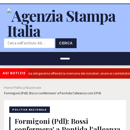
CERCA
ASI NOTIZIE
a (PRC): "L'Ipocrisia del governo offende la memoria dei minatori. onore ai contestatori"
Home
Politica Nazionale
›
›
Formigoni (Pdl): Bossi confermera' a Pontida l'alleanza con il Pdl
POLITICA NAZIONALE
Formigoni (Pdl): Bossi
confermera' a Pontida l'alleanza