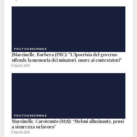
POLITICA NAZIONALE
)Marcinelle, Barbera (PRC): "L'Ipocrisia del governo
offende la memoria dei minatori. onore ai contestatori"
8 Agosto 2026
POLITICA NAZIONALE
Marcinelle, Carotenuto (M5S): “Meloni allucinante, pensi
a sicurezza su lavoro”
8 Agosto 2026