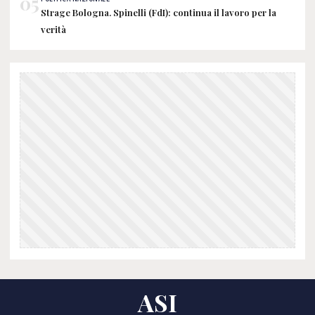
05
Strage Bologna. Spinelli (FdI): continua il lavoro per la
verità
ASI