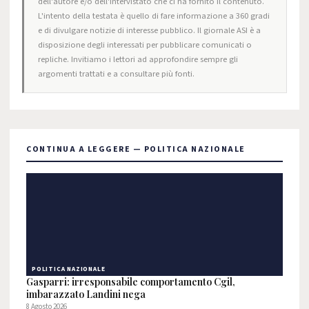
dell'autore e/o dell'intervistato che ci ha fornito il contenuto.
L'intento della testata è quello di fare informazione a 360 gradi
e di divulgare notizie di interesse pubblico. Il giornale ASI è a
disposizione degli interessati per pubblicare comunicati o
repliche. Invitiamo i lettori ad approfondire sempre gli
argomenti trattati e a consultare più fonti.
CONTINUA A LEGGERE — POLITICA NAZIONALE
POLITICA NAZIONALE
Gasparri: irresponsabile comportamento Cgil,
imbarazzato Landini nega
8 Agosto 2026