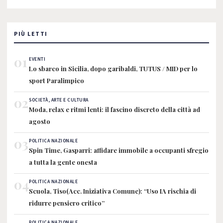
PIÙ LETTI
01
EVENTI
Lo sbarco in Sicilia, dopo garibaldi, TUTUS / MID per lo
sport Paralimpico
02
SOCIETÀ, ARTE E CULTURA
Moda, relax e ritmi lenti: il fascino discreto della città ad
agosto
03
POLITICA NAZIONALE
Spin Time, Gasparri: affidare immobile a occupanti sfregio
a tutta la gente onesta
04
POLITICA NAZIONALE
Scuola, Tiso(Acc. Iniziativa Comune): “Uso IA rischia di
ridurre pensiero critico”
POLITICA NAZIONALE