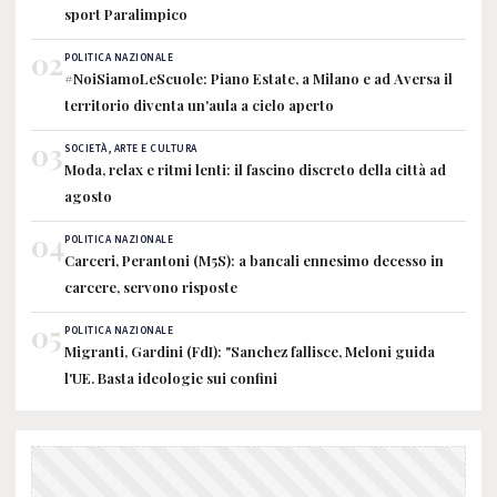
sport Paralimpico
02
POLITICA NAZIONALE
#NoiSiamoLeScuole: Piano Estate, a Milano e ad Aversa il
territorio diventa un'aula a cielo aperto
03
SOCIETÀ, ARTE E CULTURA
Moda, relax e ritmi lenti: il fascino discreto della città ad
agosto
04
POLITICA NAZIONALE
Carceri, Perantoni (M5S): a bancali ennesimo decesso in
carcere, servono risposte
05
POLITICA NAZIONALE
Migranti, Gardini (FdI): "Sanchez fallisce, Meloni guida
l'UE. Basta ideologie sui confini