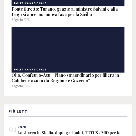
POLITICA NAZIONALE
Ponte Stretto: Turano, grazie al ministro Salvini e alla
Lega si apre una nuova fase per la Sicilia
7 Agosto 2026
POLITICA NAZIONALE
Olio, Confeuro-Asu: “Piano straordinario per filiera in
Calabria: azioni da Regione e Governo”
7 Agosto 2026
PIÙ LETTI
01
EVENTI
Lo sbarco in Sicilia, dopo garibaldi, TUTUS / MID per lo