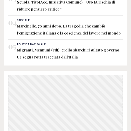
Scuola, Tiso(Acc. Iniziativa Comune): “Uso IA rischia di
ridurre pensiero critico”
04
SPECIALE
Marcinelle, 70 anni dopo. La tragedia che cambiò
l’emigrazione italiana e la coscienza del lavoro nel mondo
05
POLITICA NAZIONALE
Migranti, Mennuni (FdI): crollo sbarchi risultato governo,
Ue segua rotta tracciata dall'Italia