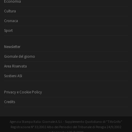
Economia
Cultura
Cronaca
Sport
Newsletter
Giornale del giorno
Area Riservata
Sostieni ASI
Privacy e Cookie Policy
Credits
Agenzia Stampa Italia: Giornale A.S.I. - Supplemento Quotidiano di "TifoGrifo"
Registrazione N° 33/2002 Albo dei Periodici del Tribunale di Perugia 24/9/2002