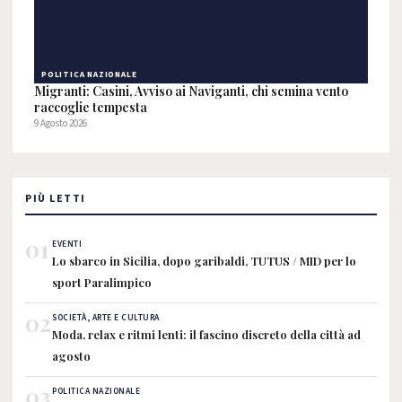
POLITICA NAZIONALE
Migranti: Casini, Avviso ai Naviganti, chi semina vento
raccoglie tempesta
9 Agosto 2026
PIÙ LETTI
01
EVENTI
Lo sbarco in Sicilia, dopo garibaldi, TUTUS / MID per lo
sport Paralimpico
02
SOCIETÀ, ARTE E CULTURA
Moda, relax e ritmi lenti: il fascino discreto della città ad
agosto
03
POLITICA NAZIONALE