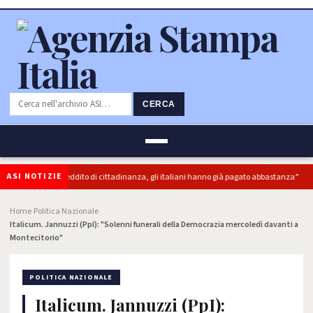
CERCA
ASI NOTIZIE
: “superbonus e reddito di cittadinanza, gli italiani hanno già pagato abbastanza”
Home
Politica Nazionale
›
›
Italicum. Jannuzzi (PpI): "Solenni funerali della Democrazia mercoledì davanti a
Montecitorio"
POLITICA NAZIONALE
Italicum. Jannuzzi (PpI):