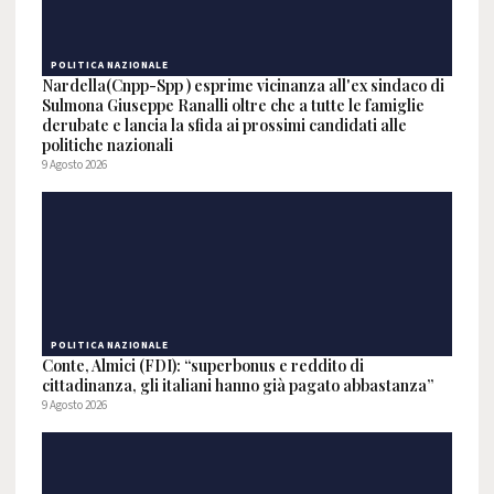
POLITICA NAZIONALE
Nardella(Cnpp-Spp ) esprime vicinanza all'ex sindaco di
Sulmona Giuseppe Ranalli oltre che a tutte le famiglie
derubate e lancia la sfida ai prossimi candidati alle
politiche nazionali
9 Agosto 2026
POLITICA NAZIONALE
Conte, Almici (FDI): “superbonus e reddito di
cittadinanza, gli italiani hanno già pagato abbastanza”
9 Agosto 2026