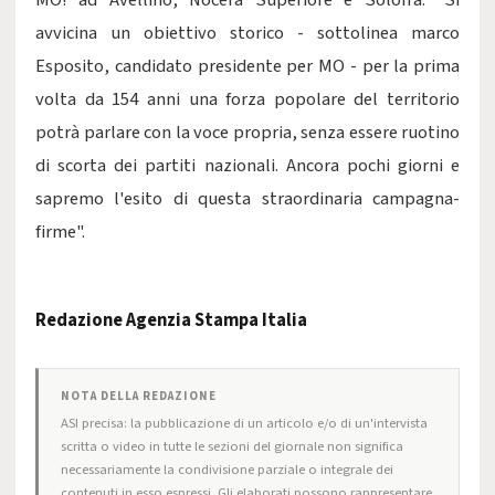
MO! ad Avellino, Nocera Superiore e Solofra. "Si
avvicina un obiettivo storico - sottolinea marco
Esposito, candidato presidente per MO - per la prima
volta da 154 anni una forza popolare del territorio
potrà parlare con la voce propria, senza essere ruotino
di scorta dei partiti nazionali. Ancora pochi giorni e
sapremo l'esito di questa straordinaria campagna-
firme".
Redazione Agenzia Stampa Italia
NOTA DELLA REDAZIONE
ASI precisa: la pubblicazione di un articolo e/o di un'intervista
scritta o video in tutte le sezioni del giornale non significa
necessariamente la condivisione parziale o integrale dei
contenuti in esso espressi. Gli elaborati possono rappresentare