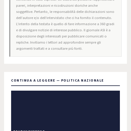
pareri, interpretazioni e ricostruzioni storiche anche
soggettive. Pertanto, le responsabilità delle dichiarazioni sono
dell'autore e/o dell'intervistato che ci ha fornito il contenuto.
L'intento della testata è quello di fare informazione a 360 gradi
e di divulgare notizie di interesse pubblico. Il giornale ASI è a
disposizione degli interessati per pubblicare comunicati o
repliche. Invitiamo i lettori ad approfondire sempre gli
argomenti trattati e a consultare più fonti.
CONTINUA A LEGGERE — POLITICA NAZIONALE