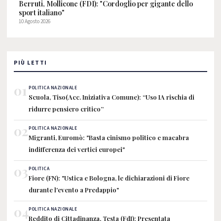
Berruti, Mollicone (FDI): "Cordoglio per gigante dello
sport italiano"
10 Agosto 2026
PIÙ LETTI
01
POLITICA NAZIONALE
Scuola, Tiso(Acc. Iniziativa Comune): “Uso IA rischia di
ridurre pensiero critico”
02
POLITICA NAZIONALE
Migranti, Euromò: "Basta cinismo politico e macabra
indifferenza dei vertici europei"
03
POLITICA
Fiore (FN): "Ustica e Bologna, le dichiarazioni di Fiore
durante l'evento a Predappio"
04
POLITICA NAZIONALE
Reddito di Cittadinanza, Testa (FdI): Presentata