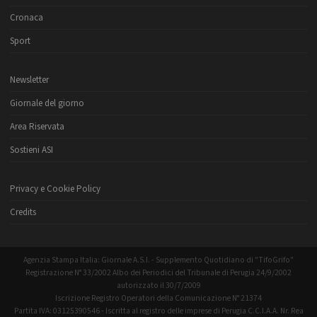
Cronaca
Sport
Newsletter
Giornale del giorno
Area Riservata
Sostieni ASI
Privacy e Cookie Policy
Credits
Agenzia Stampa Italia: Giornale A.S.I. - Supplemento Quotidiano di "TifoGrifo"
Registrazione N° 33/2002 Albo dei Periodici del Tribunale di Perugia 24/9/2002
autorizzato il 30/7/2009
Iscrizione Registro Operatori della Comunicazione N° 21374
Partita IVA: 03125390546 - Iscritta al registro delle imprese di Perugia C.C.I.A.A. Nr. Rea