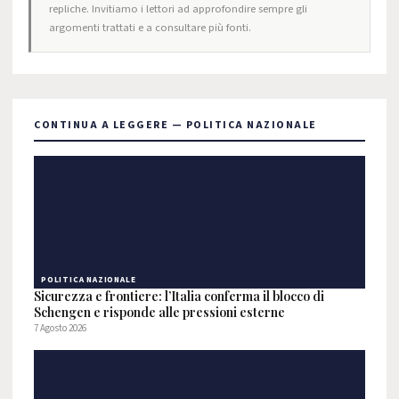
repliche. Invitiamo i lettori ad approfondire sempre gli
argomenti trattati e a consultare più fonti.
CONTINUA A LEGGERE — POLITICA NAZIONALE
POLITICA NAZIONALE
Sicurezza e frontiere: l’Italia conferma il blocco di
Schengen e risponde alle pressioni esterne
7 Agosto 2026