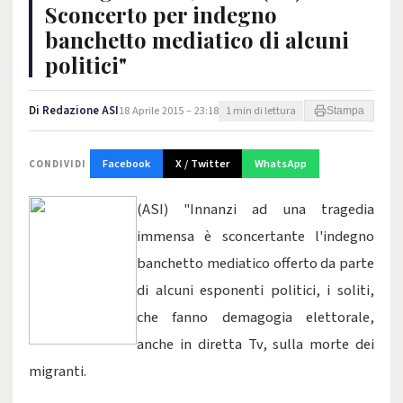
Sconcerto per indegno
banchetto mediatico di alcuni
politici"
Di
Redazione ASI
18 Aprile 2015 – 23:18
1 min di lettura
Stampa
Facebook
X / Twitter
WhatsApp
CONDIVIDI
(ASI) "Innanzi ad una tragedia
immensa è sconcertante l'indegno
banchetto mediatico offerto da parte
di alcuni esponenti politici, i soliti,
che fanno demagogia elettorale,
anche in diretta Tv, sulla morte dei
migranti.