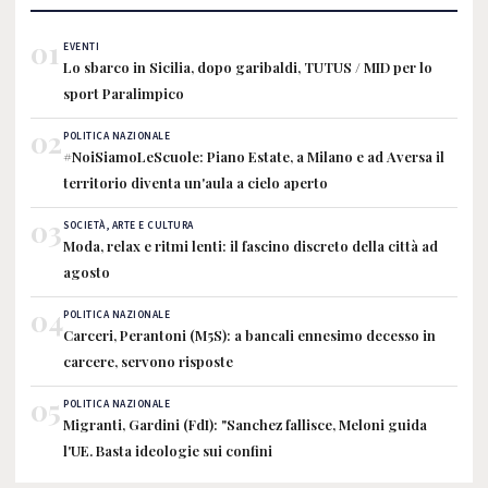
01
EVENTI
Lo sbarco in Sicilia, dopo garibaldi, TUTUS / MID per lo
sport Paralimpico
02
POLITICA NAZIONALE
#NoiSiamoLeScuole: Piano Estate, a Milano e ad Aversa il
territorio diventa un'aula a cielo aperto
03
SOCIETÀ, ARTE E CULTURA
Moda, relax e ritmi lenti: il fascino discreto della città ad
agosto
04
POLITICA NAZIONALE
Carceri, Perantoni (M5S): a bancali ennesimo decesso in
carcere, servono risposte
05
POLITICA NAZIONALE
Migranti, Gardini (FdI): "Sanchez fallisce, Meloni guida
l'UE. Basta ideologie sui confini