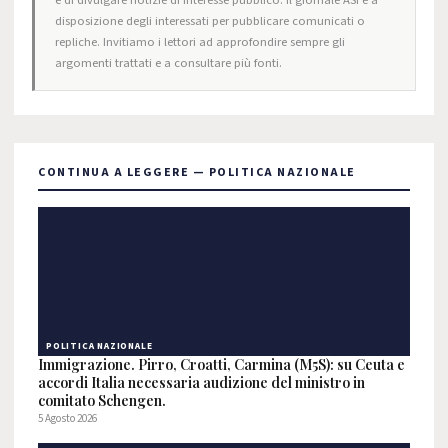
e di divulgare notizie di interesse pubblico. Il giornale ASI è a
disposizione degli interessati per pubblicare comunicati o
repliche. Invitiamo i lettori ad approfondire sempre gli
argomenti trattati e a consultare più fonti.
CONTINUA A LEGGERE — POLITICA NAZIONALE
POLITICA NAZIONALE
Immigrazione. Pirro, Croatti, Carmina (M5S): su Ceuta e
accordi Italia necessaria audizione del ministro in
comitato Schengen.
5 Agosto 2026