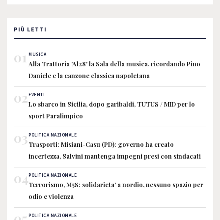
PIÙ LETTI
01
MUSICA
Alla Trattoria 'Al28' la Sala della musica, ricordando Pino
Daniele e la canzone classica napoletana
02
EVENTI
Lo sbarco in Sicilia, dopo garibaldi, TUTUS / MID per lo
sport Paralimpico
03
POLITICA NAZIONALE
Trasporti: Misiani-Casu (PD): governo ha creato
incertezza, Salvini mantenga impegni presi con sindacati
04
POLITICA NAZIONALE
Terrorismo, M5S: solidarieta' a nordio, nessuno spazio per
odio e violenza
05
POLITICA NAZIONALE