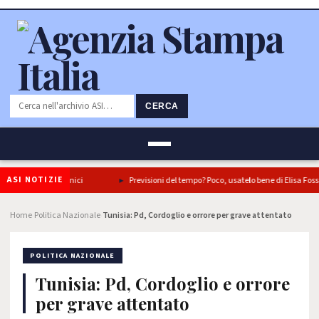
CERCA
ASI NOTIZIE
 in tre piatti iconici
Previsioni del tempo? Poco, usatelo bene di Elisa Fossat
Home
Politica Nazionale
Tunisia: Pd, Cordoglio e orrore per grave attentato
›
›
POLITICA NAZIONALE
Tunisia: Pd, Cordoglio e orrore
per grave attentato