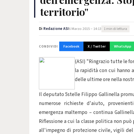
territorio"
Di
Redazione ASI
6 Marzo 2015 – 14:13
1 min di lettura
Facebook
X / Twitter
WhatsApp
CONDIVIDI
(ASI) "Ringrazio tutte le f
la rapidità con cui hanno 
delle ultime ore nella nost
Il deputato 5stelle Filippo Gallinella prom
numerose richieste d'aiuto, provenient
emergenza maltempo – continua Gallinella - 
Riflessione a cui la classe politica non può 
all'impegno di protezione civile, vigili de