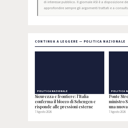
di interesse pubblico. Il giornale ASI è a disposizione d
approfondire sempre gli argomenti trattati e a consulta
CONTINUA A LEGGERE — POLITICA NAZIONALE
POLITICA NAZIONALE
POLITICA 
Sicurezza e frontiere: l’Italia
Ponte Stre
conferma il blocco di Schengen e
ministro S
risponde alle pressioni esterne
una nuova 
7 Agosto 2026
7 Agosto 2026