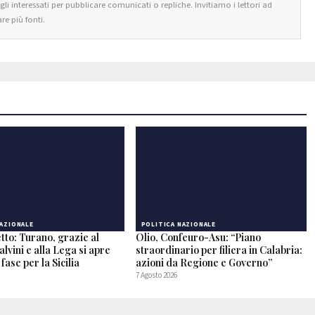
egli interessati per pubblicare comunicati o repliche. Invitiamo i lettori ad
re più fonti.
NAZIONALE
POLITICA NAZIONALE
tto: Turano, grazie al
Olio, Confeuro-Asu: “Piano
alvini e alla Lega si apre
straordinario per filiera in Calabria:
fase per la Sicilia
azioni da Regione e Governo”
7 Agosto 2026