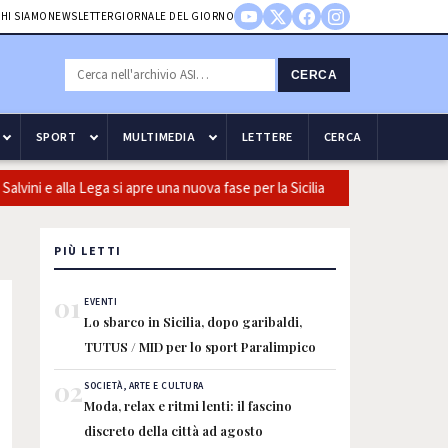
HI SIAMO
NEWSLETTER
GIORNALE DEL GIORNO
CERCA
SPORT
MULTIMEDIA
LETTERE
CERCA
ni e alla Lega si apre una nuova fase per la Sicilia
Olio, Confeur
PIÙ LETTI
01
EVENTI
Lo sbarco in Sicilia, dopo garibaldi,
TUTUS / MID per lo sport Paralimpico
02
SOCIETÀ, ARTE E CULTURA
Moda, relax e ritmi lenti: il fascino
discreto della città ad agosto