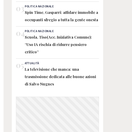
03
POLITICA NAZIONALE
Spin Time, Gasparri: affidare immobile a
occupanti sfregio a tutta la gente onesta
04
POLITICA NAZIONALE
Scuola, Tiso(Acc. Iniziativa Comune):
“Uso IA rischia di ridurre pensiero
critico”
05
ATTUALITÀ
La televisione che manca: una
trasmissione dedicata alle buone azioni
di Salvo Nugnes