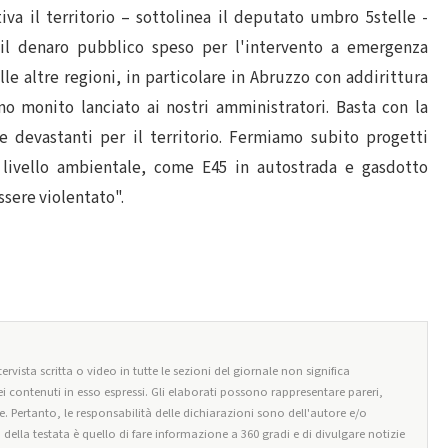
va il territorio – sottolinea il deputato umbro 5stelle -
te il denaro pubblico speso per l'intervento a emergenza
e altre regioni, in particolare in Abruzzo con addirittura
o monito lanciato ai nostri amministratori. Basta con la
e devastanti per il territorio. Fermiamo subito progetti
 a livello ambientale, come E45 in autostrada e gasdotto
sere violentato".
ervista scritta o video in tutte le sezioni del giornale non significa
i contenuti in esso espressi. Gli elaborati possono rappresentare pareri,
e. Pertanto, le responsabilità delle dichiarazioni sono dell'autore e/o
o della testata è quello di fare informazione a 360 gradi e di divulgare notizie