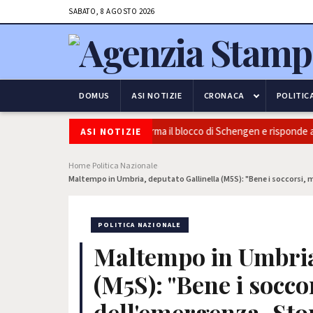
SABATO, 8 AGOSTO 2026
DOMUS
ASI NOTIZIE
CRONACA
POLITIC
urezza e frontiere: l’Italia conferma il blocco di Schengen e risponde alle
ASI NOTIZIE
Home
Politica Nazionale
›
›
Maltempo in Umbria, deputato Gallinella (M5S): "Bene i soccorsi, ma
POLITICA NAZIONALE
Maltempo in Umbria,
(M5S): "Bene i soccor
dell'emergenza. Stop