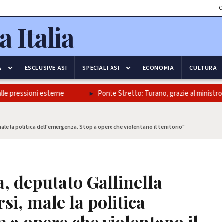
C
A
ESCLUSIVE ASI
SPECIALI ASI
ECONOMIA
CULTURA
 pressioni esterne
Ponte Stretto: Turano, grazie al ministro Salvi
le la politica dell'emergenza. Stop a opere che violentano il territorio"
 deputato Gallinella
si, male la politica
 a opere che violentano il