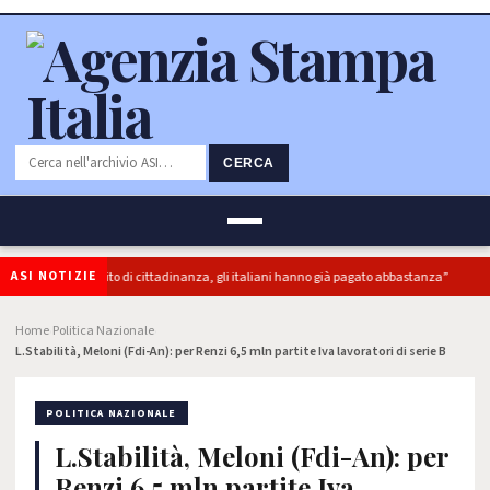
CERCA
ASI NOTIZIE
uperbonus e reddito di cittadinanza, gli italiani hanno già pagato abbastanza”
Home
Politica Nazionale
›
›
L.Stabilità, Meloni (Fdi-An): per Renzi 6,5 mln partite Iva lavoratori di serie B
POLITICA NAZIONALE
L.Stabilità, Meloni (Fdi-An): per
Renzi 6,5 mln partite Iva