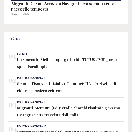
Migranti: Casini, Avviso ai Naviganti, chi semina vento
raccoglie tempesta
9 Agosto 2026
PIÙ LETTI
01
EVENTI
Lo sbarco in Sicilia, dopo garibaldi, TUTUS / MID per lo
sport Paralimpico
02
POLITICA NAZIONALE
Scuola, Tiso(Acc. Iniziativa Comune): “Uso IA rischia di
ridurre pensiero critico”
03
POLITICA NAZIONALE
Migranti, Mennuni (FdI): crollo sbarchi risultato governo,
Ue segua rotta tracciata dall'Italia
04
POLITICA NAZIONALE
Corruzione: Ruotolo (Pd), Napoli non abbassi la guardia,