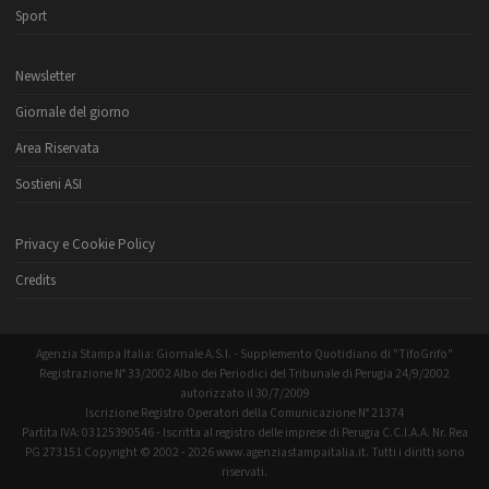
Sport
Newsletter
Giornale del giorno
Area Riservata
Sostieni ASI
Privacy e Cookie Policy
Credits
Agenzia Stampa Italia: Giornale A.S.I. - Supplemento Quotidiano di "TifoGrifo"
Registrazione N° 33/2002 Albo dei Periodici del Tribunale di Perugia 24/9/2002
autorizzato il 30/7/2009
Iscrizione Registro Operatori della Comunicazione N° 21374
Partita IVA: 03125390546 - Iscritta al registro delle imprese di Perugia C.C.I.A.A. Nr. Rea
PG 273151 Copyright © 2002 - 2026 www.agenziastampaitalia.it. Tutti i diritti sono
riservati.