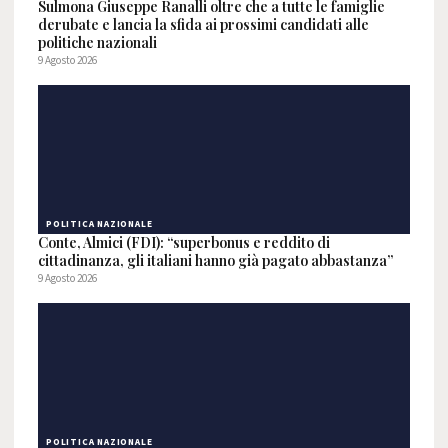
Sulmona Giuseppe Ranalli oltre che a tutte le famiglie
derubate e lancia la sfida ai prossimi candidati alle
politiche nazionali
9 Agosto 2026
POLITICA NAZIONALE
Conte, Almici (FDI): “superbonus e reddito di
cittadinanza, gli italiani hanno già pagato abbastanza”
9 Agosto 2026
POLITICA NAZIONALE