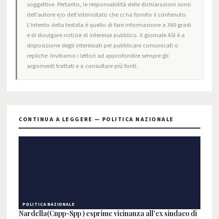
soggettive. Pertanto, le responsabilità delle dichiarazioni sono
dell'autore e/o dell'intervistato che ci ha fornito il contenuto.
L'intento della testata è quello di fare informazione a 360 gradi
e di divulgare notizie di interesse pubblico. Il giornale ASI è a
disposizione degli interessati per pubblicare comunicati o
repliche. Invitiamo i lettori ad approfondire sempre gli
argomenti trattati e a consultare più fonti.
CONTINUA A LEGGERE — POLITICA NAZIONALE
POLITICA NAZIONALE
Nardella(Cnpp-Spp ) esprime vicinanza all'ex sindaco di