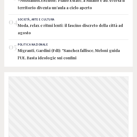
#NoiSiamoLeScuole: Piano Estate, a Milano e ad Aversa il
territorio diventa un'aula a cielo aperto
04
SOCIETÀ, ARTE E CULTURA
Moda, relax e ritmi lenti: il fascino discreto della città ad
agosto
05
POLITICA NAZIONALE
Migranti, Gardini (FdI): "Sanchez fallisce, Meloni guida
l'UE. Basta ideologie sui confini