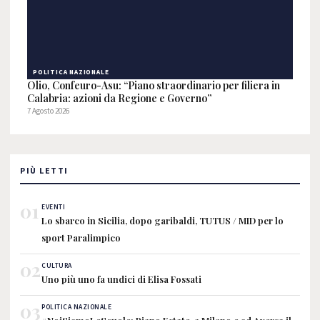
POLITICA NAZIONALE
Olio, Confeuro-Asu: “Piano straordinario per filiera in
Calabria: azioni da Regione e Governo”
7 Agosto 2026
PIÙ LETTI
01
EVENTI
Lo sbarco in Sicilia, dopo garibaldi, TUTUS / MID per lo
sport Paralimpico
02
CULTURA
Uno più uno fa undici di Elisa Fossati
03
POLITICA NAZIONALE