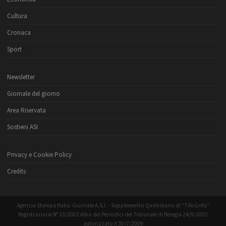
Cultura
Cronaca
Sport
Newsletter
Giornale del giorno
Area Riservata
Sostieni ASI
Privacy e Cookie Policy
Credits
Agenzia Stampa Italia: Giornale A.S.I. - Supplemento Quotidiano di "TifoGrifo"
Registrazione N° 33/2002 Albo dei Periodici del Tribunale di Perugia 24/9/2002
autorizzato il 30/7/2009