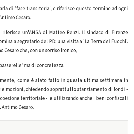
rla di 'fase transitoria', e riferisce questo termine ad ogni
 Antimo Cesaro.
 riferisce un'ANSA di Matteo Renzi. Il sindaco di Firenze
mina a segretario del PD: una visita a 'La Terra dei Fuochi'.
mo Cesaro che, con un sorriso ironico,
passerelle' ma di concretezza.
ente, come è stato fatto in questa ultima settimana in
rie mozioni, chiedendo soprattutto stanziamento di fondi -
coesione territoriale - e utilizzando anche i beni confiscati
. Antimo Cesaro.