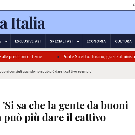
C
A
ESCLUSIVE ASI
SPECIALI ASI
ECONOMIA
CULTURA
le pressioni esterne
Ponte Stretto: Turano, grazie al ministro Sal
 buoni consigli quando non può più dare il cattivo esempio'
'Si sa che la gente da buoni
può più dare il cattivo