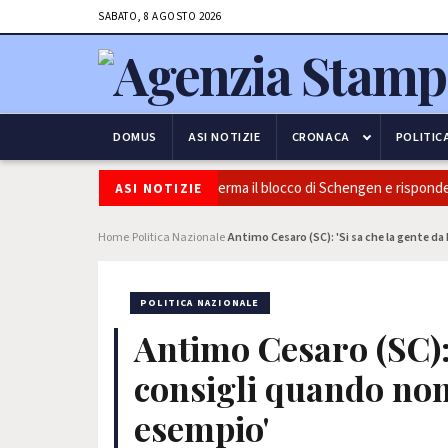
SABATO, 8 AGOSTO 2026
DOMUS
ASI NOTIZIE
CRONACA
POLITIC
icurezza e frontiere: l’Italia conferma il blocco di Schengen e risponde al
ASI NOTIZIE
Home
Politica Nazionale
Antimo Cesaro (SC): 'Si sa che la gente da
›
›
POLITICA NAZIONALE
Antimo Cesaro (SC): 
consigli quando non 
esempio'