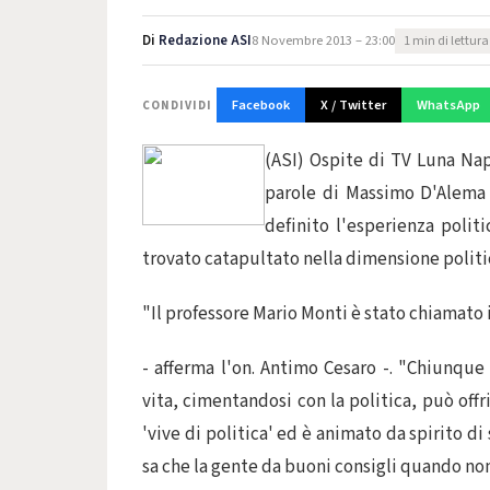
Di
Redazione ASI
8 Novembre 2013 – 23:00
1 min di lettura
Facebook
X / Twitter
WhatsApp
CONDIVIDI
(ASI) Ospite di TV Luna Napo
parole di Massimo D'Alema 
definito l'esperienza polit
trovato catapultato nella dimensione politi
"Il professore Mario Monti è stato chiamato i
- afferma l'on. Antimo Cesaro -. "Chiunque
vita, cimentandosi con la politica, può off
'vive di politica' ed è animato da spirito 
sa che la gente da buoni consigli quando non