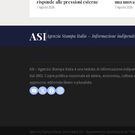
risponde alle pressioni esterne
una nuova 
7 Agosto 2026
7 Agosto 2026
ASI
Agenzia Stampa Italia – Informazione indipende
CHI SIAMO
ASI – Agenzia Stampa Italia è una testata di informazione indipe
dal 2002. Copre politica nazionale ed estera, economia, cultura 
approccio editoriale libero e pluralista.
Agenzia Stampa Italia: Giornale A.S.I. - Supplemento Quotidiano di "Tifo