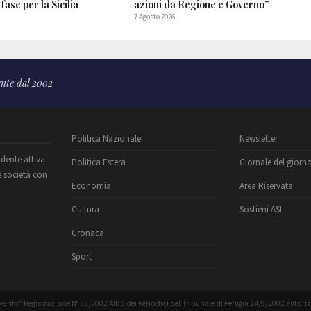
fase per la Sicilia
azioni da Regione e Governo”
7 Agosto 2026
nte dal 2002
Politica Nazionale
Newsletter
ndente attiva
Politica Estera
Giornale del giorn
e società con
Economia
Area Riservata
Cultura
Sostieni ASI
Cronaca
Sport
Grifo" Registrazione N° 33/2002 Albo dei Periodici del Tribunale di Perugia 24/9/2002 autori