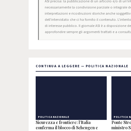
ASI precisa: la pubblicazione di un articolo e/o di un'int
necessariamente la condivisione parziale o integrale de
interpretazioni e ricostruzioni storiche anche soggettiv
dell'intervistato che ci ha fornito il contenuto. L'intent
di interesse pubblico. Il giornale ASI è a disposizione d
approfondire sempre gli argomenti trattati e a consulta
CONTINUA A LEGGERE — POLITICA NAZIONALE
POLITICA NAZIONALE
POLITICA 
Sicurezza e frontiere: l’Italia
Ponte Stre
conferma il blocco di Schengen e
ministro S