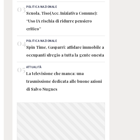
03
POLITICA NAZIONALE
Scuola, Tiso(Acc. Iniziativa Comune):
“Uso IA rischia di ridurre pensiero
critico”
04
POLITICA NAZIONALE
Spin Time, Gasparri: affidare immobile a
occupanti sfregio a tutta la gente onesta
05
ATTUALITÀ
La televisione che manca: una
trasmissione dedicata alle buone azioni
di Salvo Nugnes