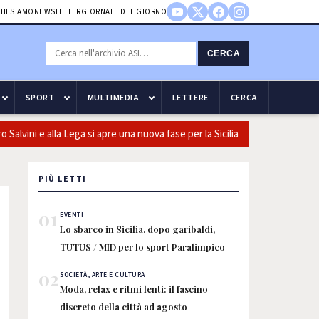
HI SIAMO
NEWSLETTER
GIORNALE DEL GIORNO
CERCA
SPORT
MULTIMEDIA
LETTERE
CERCA
vini e alla Lega si apre una nuova fase per la Sicilia
Olio, Confe
PIÙ LETTI
01
EVENTI
Lo sbarco in Sicilia, dopo garibaldi,
TUTUS / MID per lo sport Paralimpico
02
SOCIETÀ, ARTE E CULTURA
Moda, relax e ritmi lenti: il fascino
discreto della città ad agosto