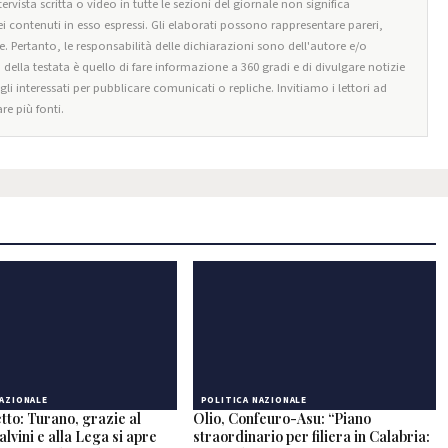
ervista scritta o video in tutte le sezioni del giornale non significa
i contenuti in esso espressi. Gli elaborati possono rappresentare pareri,
e. Pertanto, le responsabilità delle dichiarazioni sono dell'autore e/o
o della testata è quello di fare informazione a 360 gradi e di divulgare notizie
egli interessati per pubblicare comunicati o repliche. Invitiamo i lettori ad
re più fonti.
NAZIONALE
POLITICA NAZIONALE
tto: Turano, grazie al
Olio, Confeuro-Asu: “Piano
alvini e alla Lega si apre
straordinario per filiera in Calabria: