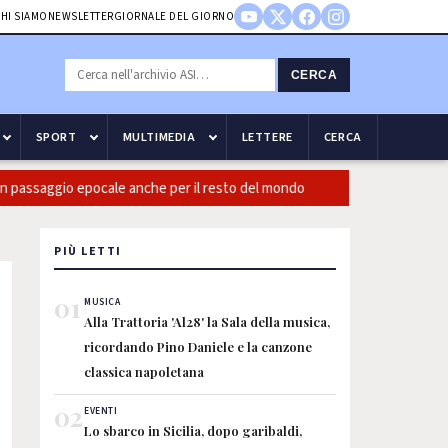
HI SIAMO
NEWSLETTER
GIORNALE DEL GIORNO
CERCA
SPORT
MULTIMEDIA
LETTERE
CERCA
assaggio epocale anche per il resto del mondo
Guccini: CasiniI
PIÙ LETTI
01
MUSICA
Alla Trattoria 'Al28' la Sala della musica,
ricordando Pino Daniele e la canzone
classica napoletana
02
EVENTI
Lo sbarco in Sicilia, dopo garibaldi,