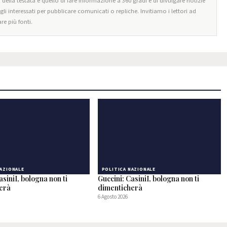
o della testata è quello di fare informazione a 360 gradi e di divulgare notizie
egli interessati per pubblicare comunicati o repliche. Invitiamo i lettori ad
re più fonti.
NAZIONALE
POLITICA NAZIONALE
asiniI, bologna non ti
Guccini: CasiniI, bologna non ti
herà
dimenticherà
6 Agosto 2026