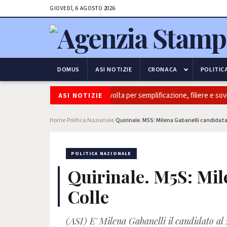
GIOVEDÌ, 6 AGOSTO 2026
DOMUS
ASI NOTIZIE
CRONACA
POLITIC
italia: Coldiretti, ok Camera e’ svolta per semplificazione, filiere e sovra
ASI NOTIZIE
Home
Politica Nazionale
Quirinale. M5S: Milena Gabanelli candidata 
›
›
POLITICA NAZIONALE
Quirinale. M5S: Mil
Colle
(ASI) E' Milena Gabanelli il candidato al 