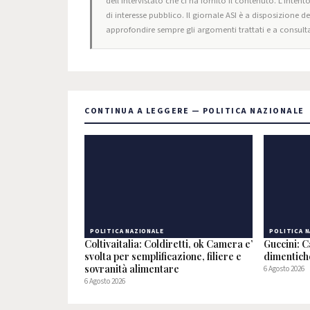
dell'intervistato che ci ha fornito il contenuto. L'intent
di interesse pubblico. Il giornale ASI è a disposizione d
approfondire sempre gli argomenti trattati e a consulta
CONTINUA A LEGGERE — POLITICA NAZIONALE
POLITICA NAZIONALE
POLITICA 
Coltivaitalia: Coldiretti, ok Camera e’
Guccini: C
svolta per semplificazione, filiere e
dimentic
sovranità alimentare
6 Agosto 2026
6 Agosto 2026