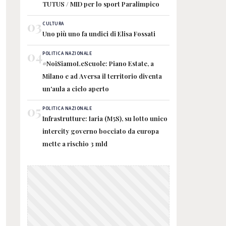
TUTUS / MID per lo sport Paralimpico
03
CULTURA
Uno più uno fa undici di Elisa Fossati
04
POLITICA NAZIONALE
#NoiSiamoLeScuole: Piano Estate, a
Milano e ad Aversa il territorio diventa
un'aula a cielo aperto
05
POLITICA NAZIONALE
Infrastrutture: Iaria (M5S), su lotto unico
intercity governo bocciato da europa
mette a rischio 3 mld