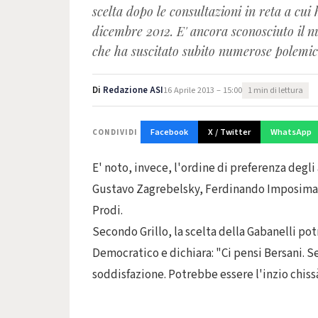
scelta dopo le consultazioni in reta a cui 
dicembre 2012. E' ancora sconosciuto il n
che ha suscitato subito numerose polemiche
Di
Redazione ASI
16 Aprile 2013 – 15:00
1 min di lettura
Facebook
X / Twitter
WhatsApp
CONDIVIDI
E' noto, invece, l'ordine di preferenza degli
Gustavo Zagrebelsky, Ferdinando Imposimat
Prodi.
Secondo Grillo, la scelta della Gabanelli po
Democratico e dichiara: "Ci pensi Bersani. 
soddisfazione. Potrebbe essere l'inzio chis