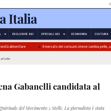
C
A
ESCLUSIVE ASI
SPECIALI ASI
ECONOMIA
CULTURA
nità alimentare
Il mercato dei consumi cinese cambia pelle, un p
al Colle
ena Gabanelli candidata al
Quirinale del Movimento 5 Stelle. La giornalista è stata