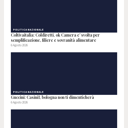
POLITICA NAZIONALE
Coltivaitalia: Coldiretti, ok Camera e’ svolta per
semplificazione, filiere e sovranità alimentare
6 Agosto 2026
POLITICA NAZIONALE
Guccini: CasiniI, bologna non ti dimenticherà
6 Agosto 2026