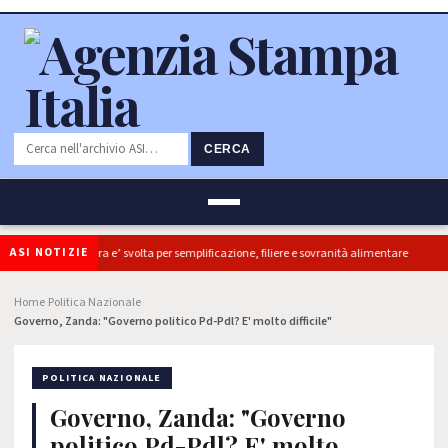
CERCA
ASI NOTIZIE
oldiretti, ok Camera e’ svolta per semplificazione, filiere e sovranità alimentare
Home
Politica Nazionale
›
›
Governo, Zanda: "Governo politico Pd-Pdl? E' molto difficile"
POLITICA NAZIONALE
Governo, Zanda: "Governo
politico Pd-Pdl? E' molto