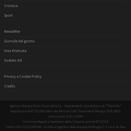
Cronaca
Sport
Newsletter
Giornale del giorno
Area Riservata
Sostieni ASI
Privacy e Cookie Policy
Credits
Agenzia Stampa Italia: Giornale A.S.I. - Supplemento Quotidiano di "TifoGrifo"
Registrazione N° 33/2002 Albo dei Periodici del Tribunale di Perugia 24/9/2002
autorizzato il 30/7/2009
Iscrizione Registro Operatori della Comunicazione N° 21374
Partita IVA: 03125390546 - Iscritta al registro delle imprese di Perugia C.C.I.A.A. Nr. Rea