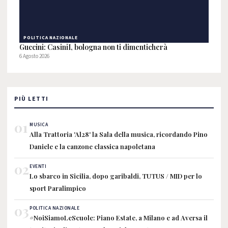
POLITICA NAZIONALE
Guccini: CasiniI, bologna non ti dimenticherà
6 Agosto 2026
PIÙ LETTI
01
MUSICA
Alla Trattoria 'Al28' la Sala della musica, ricordando Pino
Daniele e la canzone classica napoletana
02
EVENTI
Lo sbarco in Sicilia, dopo garibaldi, TUTUS / MID per lo
sport Paralimpico
03
POLITICA NAZIONALE
#NoiSiamoLeScuole: Piano Estate, a Milano e ad Aversa il