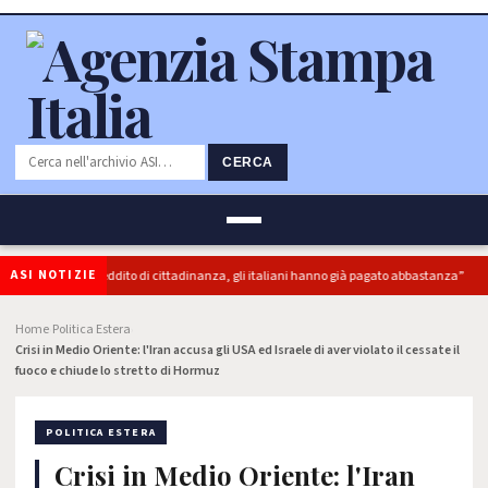
CERCA
ASI NOTIZIE
: “superbonus e reddito di cittadinanza, gli italiani hanno già pagato abbastanza”
Home
Politica Estera
›
›
Crisi in Medio Oriente: l'Iran accusa gli USA ed Israele di aver violato il cessate il
fuoco e chiude lo stretto di Hormuz
POLITICA ESTERA
Crisi in Medio Oriente: l'Iran