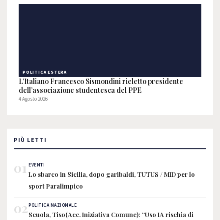
POLITICA ESTERA
L’Italiano Francesco Sismondini rieletto presidente
dell’associazione studentesca del PPE
4 Agosto 2026
PIÙ LETTI
01
EVENTI
Lo sbarco in Sicilia, dopo garibaldi, TUTUS / MID per lo
sport Paralimpico
02
POLITICA NAZIONALE
Scuola, Tiso(Acc. Iniziativa Comune): “Uso IA rischia di