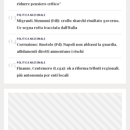
ridurre pensiero critico”
03
POLITICA NAZIONALE
Migranti, Mennuni (FdI): crollo sbarchi risultato governo,
Ue segua rotta tracciata dall'Italia
04
POLITICA NAZIONALE
Corruzione: Ruotolo (Pd), Napoli non abbassi la guardia,
affidamenti diretti aumentano i rischi
05
POLITICA NAZIONALE
Finanze, Centemero (Lega): ok a riforma tributi regionali,
più autonomia per enti locali