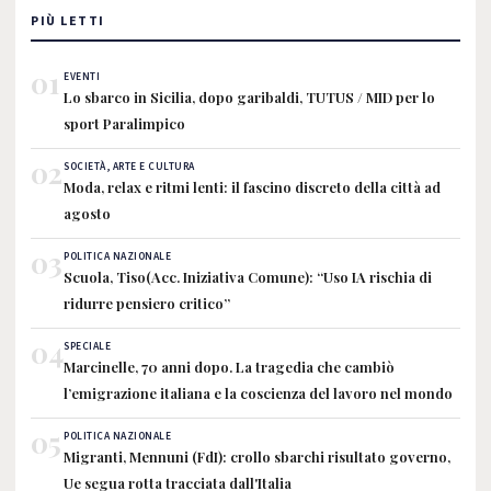
PIÙ LETTI
01
EVENTI
Lo sbarco in Sicilia, dopo garibaldi, TUTUS / MID per lo
sport Paralimpico
02
SOCIETÀ, ARTE E CULTURA
Moda, relax e ritmi lenti: il fascino discreto della città ad
agosto
03
POLITICA NAZIONALE
Scuola, Tiso(Acc. Iniziativa Comune): “Uso IA rischia di
ridurre pensiero critico”
04
SPECIALE
Marcinelle, 70 anni dopo. La tragedia che cambiò
l’emigrazione italiana e la coscienza del lavoro nel mondo
05
POLITICA NAZIONALE
Migranti, Mennuni (FdI): crollo sbarchi risultato governo,
Ue segua rotta tracciata dall'Italia