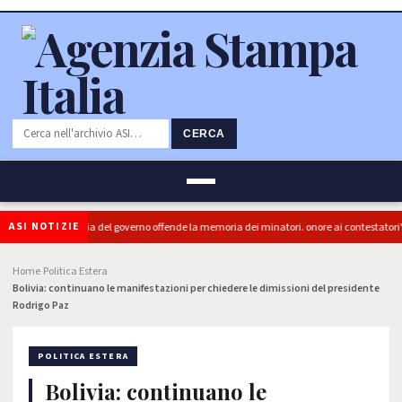
CERCA
ASI NOTIZIE
 (PRC): "L'Ipocrisia del governo offende la memoria dei minatori. onore ai contestatori"
Home
Politica Estera
›
›
Bolivia: continuano le manifestazioni per chiedere le dimissioni del presidente
Rodrigo Paz
POLITICA ESTERA
Bolivia: continuano le