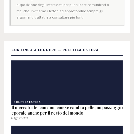
disposizione degli interessati per pubblicare comunicati o
repliche. Invitiamo i lettori ad approfondire sempre gli
argomenti trattati e a consultare più fonti.
CONTINUA A LEGGERE — POLITICA ESTERA
POLITICA ESTERA
Il mercato dei consumi cinese cambia pelle, un passaggio
epocale anche per il resto del mondo
6 Agosto 2026