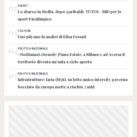
02
EVENTI
Lo sbarco in Sicilia, dopo garibaldi, TUTUS / MID per lo
sport Paralimpico
03
CULTURA
Uno più uno fa undici di Elisa Fossati
04
POLITICA NAZIONALE
#NoiSiamoLeScuole: Piano Estate, a Milano e ad Aversa il
territorio diventa un'aula a cielo aperto
05
POLITICA NAZIONALE
Infrastrutture: Iaria (M5S), su lotto unico intercity governo
bocciato da europa mette a rischio 3 mld