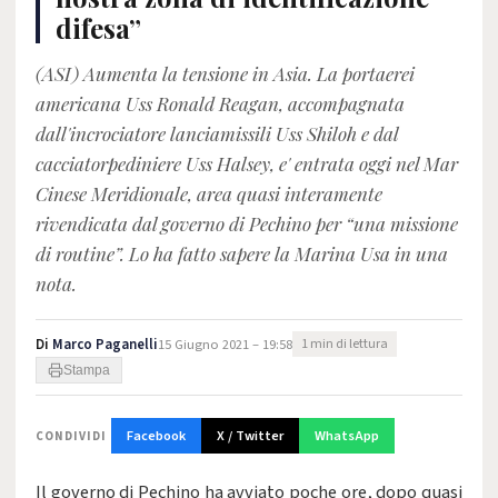
difesa”
(ASI) Aumenta la tensione in Asia. La portaerei
americana Uss Ronald Reagan, accompagnata
dall'incrociatore lanciamissili Uss Shiloh e dal
cacciatorpediniere Uss Halsey, e' entrata oggi nel Mar
Cinese Meridionale, area quasi interamente
rivendicata dal governo di Pechino per “una missione
di routine”. Lo ha fatto sapere la Marina Usa in una
nota.
Di
Marco Paganelli
15 Giugno 2021 – 19:58
1 min di lettura
Stampa
Facebook
X / Twitter
WhatsApp
CONDIVIDI
Il governo di Pechino ha avviato poche ore, dopo quasi