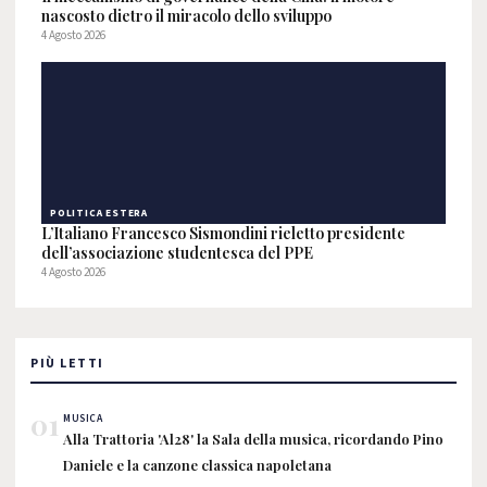
nascosto dietro il miracolo dello sviluppo
4 Agosto 2026
POLITICA ESTERA
L’Italiano Francesco Sismondini rieletto presidente
dell’associazione studentesca del PPE
4 Agosto 2026
PIÙ LETTI
01
MUSICA
Alla Trattoria 'Al28' la Sala della musica, ricordando Pino
Daniele e la canzone classica napoletana