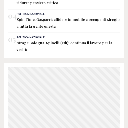
ridurre pensiero critico”
04
POLITICA NAZIONALE
Spin Time, Gasparri: affidare immobile a occupanti sfregio
a tutta la gente onesta
05
POLITICA NAZIONALE
Strage Bologna. Spinelli (FdI): continua il lavoro per la
verità