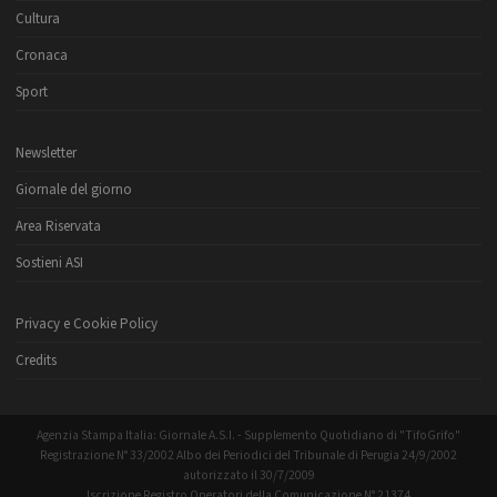
Cultura
Cronaca
Sport
Newsletter
Giornale del giorno
Area Riservata
Sostieni ASI
Privacy e Cookie Policy
Credits
Agenzia Stampa Italia: Giornale A.S.I. - Supplemento Quotidiano di "TifoGrifo"
Registrazione N° 33/2002 Albo dei Periodici del Tribunale di Perugia 24/9/2002
autorizzato il 30/7/2009
Iscrizione Registro Operatori della Comunicazione N° 21374