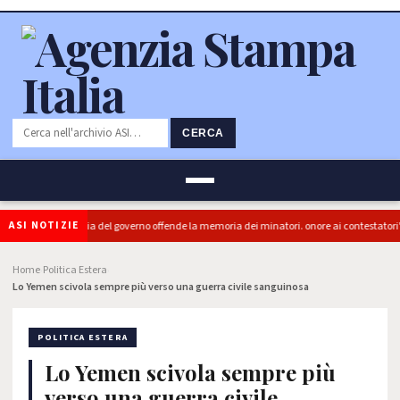
CERCA
ASI NOTIZIE
 (PRC): "L'Ipocrisia del governo offende la memoria dei minatori. onore ai contestatori"
Home
Politica Estera
›
›
Lo Yemen scivola sempre più verso una guerra civile sanguinosa
POLITICA ESTERA
Lo Yemen scivola sempre più
verso una guerra civile