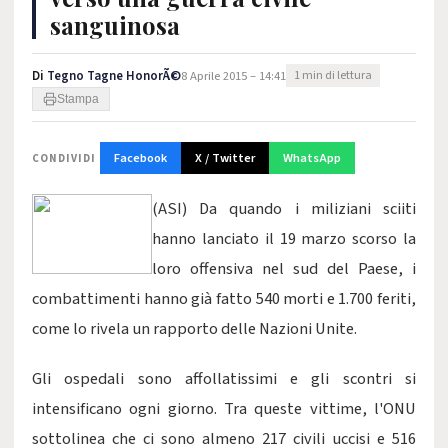
sanguinosa
Di
Tegno Tagne HonorÃ©
8 Aprile 2015 – 14:41
1 min di lettura
Stampa
Facebook
X / Twitter
WhatsApp
CONDIVIDI
(ASI) Da quando i miliziani sciiti
hanno lanciato il 19 marzo scorso la
loro offensiva nel sud del Paese, i
combattimenti hanno già fatto 540 morti e 1.700 feriti,
come lo rivela un rapporto delle Nazioni Unite.
Gli ospedali sono affollatissimi e gli scontri si
intensificano ogni giorno. Tra queste vittime, l'ONU
sottolinea che ci sono almeno 217 civili uccisi e 516