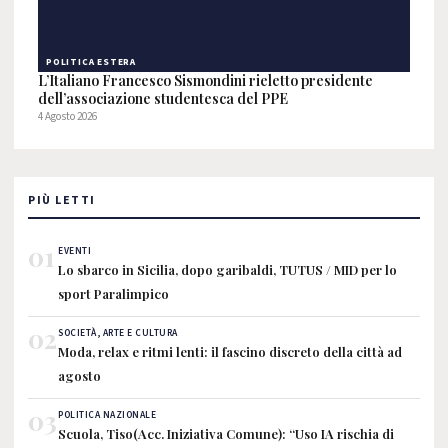
POLITICA ESTERA
L’Italiano Francesco Sismondini rieletto presidente
dell’associazione studentesca del PPE
4 Agosto 2026
PIÙ LETTI
01
EVENTI
Lo sbarco in Sicilia, dopo garibaldi, TUTUS / MID per lo
sport Paralimpico
02
SOCIETÀ, ARTE E CULTURA
Moda, relax e ritmi lenti: il fascino discreto della città ad
agosto
03
POLITICA NAZIONALE
Scuola, Tiso(Acc. Iniziativa Comune): “Uso IA rischia di