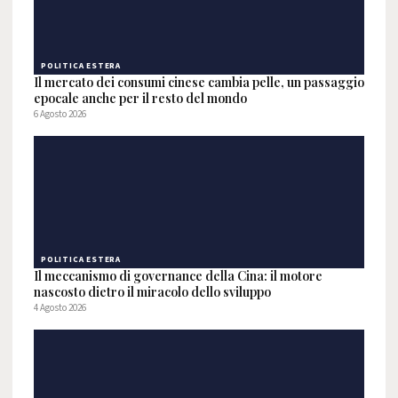
POLITICA ESTERA
Il mercato dei consumi cinese cambia pelle, un passaggio
epocale anche per il resto del mondo
6 Agosto 2026
POLITICA ESTERA
Il meccanismo di governance della Cina: il motore
nascosto dietro il miracolo dello sviluppo
4 Agosto 2026