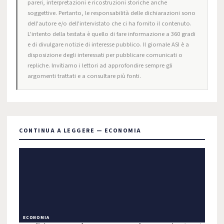
pareri, interpretazioni e ricostruzioni storiche anche
soggettive. Pertanto, le responsabilità delle dichiarazioni sono
dell'autore e/o dell'intervistato che ci ha fornito il contenuto.
L'intento della testata è quello di fare informazione a 360 gradi
e di divulgare notizie di interesse pubblico. Il giornale ASI è a
disposizione degli interessati per pubblicare comunicati o
repliche. Invitiamo i lettori ad approfondire sempre gli
argomenti trattati e a consultare più fonti.
CONTINUA A LEGGERE — ECONOMIA
ECONOMIA