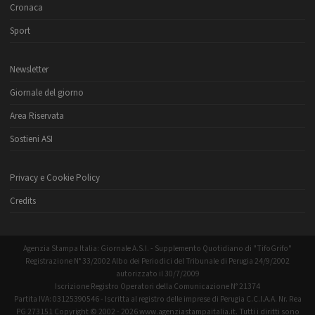
Cronaca
Sport
Newsletter
Giornale del giorno
Area Riservata
Sostieni ASI
Privacy e Cookie Policy
Credits
Agenzia Stampa Italia: Giornale A.S.I. - Supplemento Quotidiano di "TifoGrifo"
Registrazione N° 33/2002 Albo dei Periodici del Tribunale di Perugia 24/9/2002
autorizzato il 30/7/2009
Iscrizione Registro Operatori della Comunicazione N° 21374
Partita IVA: 03125390546 - Iscritta al registro delle imprese di Perugia C.C.I.A.A. Nr. Rea
PG 273151 Copyright © 2002 - 2026 www.agenziastampaitalia.it. Tutti i diritti sono