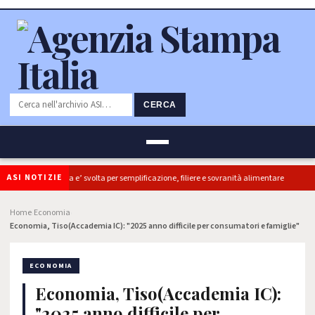
CERCA
ASI NOTIZIE
oldiretti, ok Camera e’ svolta per semplificazione, filiere e sovranità alimentare
Home
Economia
›
›
Economia, Tiso(Accademia IC): "2025 anno difficile per consumatori e famiglie"
ECONOMIA
Economia, Tiso(Accademia IC):
"2025 anno difficile per