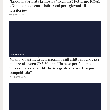
Napoli, inaugurata la mostra “Exempla”. Pettorino (CNA):
«Grandeintesa con le istituzioni per i giovani e il
territorio»
6 Agosto 2026
ECONOMIA
Milano, quasi metà del risparmio sull'affitto si perde per
andare al lavoro CNA Milano: “Un peso per famiglie e
imprese. Servono politiche integrate su casa, trasporti e
competitività”
22 Giugno 2026