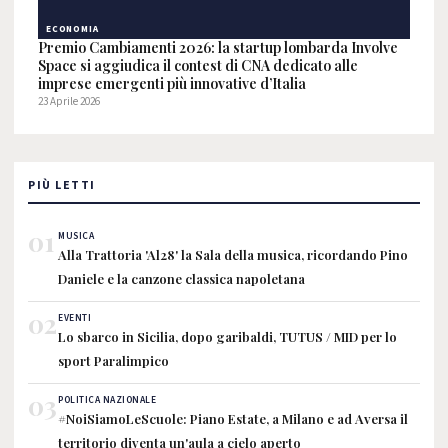
ECONOMIA
Premio Cambiamenti 2026: la startup lombarda Involve
Space si aggiudica il contest di CNA dedicato alle
imprese emergenti più innovative d’Italia
23 Aprile 2026
PIÙ LETTI
01
MUSICA
Alla Trattoria 'Al28' la Sala della musica, ricordando Pino
Daniele e la canzone classica napoletana
02
EVENTI
Lo sbarco in Sicilia, dopo garibaldi, TUTUS / MID per lo
sport Paralimpico
03
POLITICA NAZIONALE
#NoiSiamoLeScuole: Piano Estate, a Milano e ad Aversa il
territorio diventa un'aula a cielo aperto