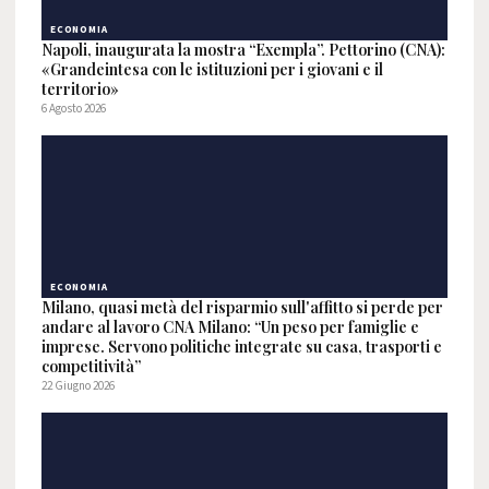
ECONOMIA
Napoli, inaugurata la mostra “Exempla”. Pettorino (CNA):
«Grandeintesa con le istituzioni per i giovani e il
territorio»
6 Agosto 2026
ECONOMIA
Milano, quasi metà del risparmio sull'affitto si perde per
andare al lavoro CNA Milano: “Un peso per famiglie e
imprese. Servono politiche integrate su casa, trasporti e
competitività”
22 Giugno 2026