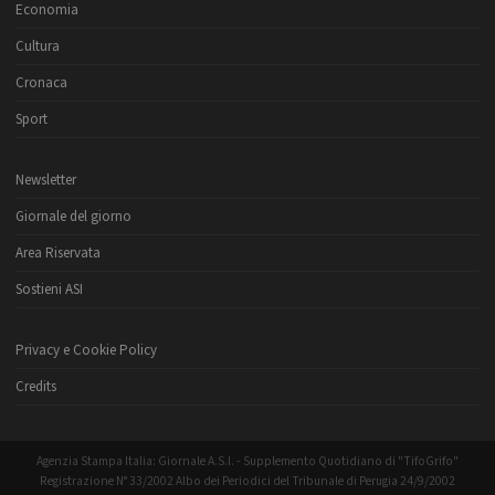
Economia
Cultura
Cronaca
Sport
Newsletter
Giornale del giorno
Area Riservata
Sostieni ASI
Privacy e Cookie Policy
Credits
Agenzia Stampa Italia: Giornale A.S.I. - Supplemento Quotidiano di "TifoGrifo"
Registrazione N° 33/2002 Albo dei Periodici del Tribunale di Perugia 24/9/2002