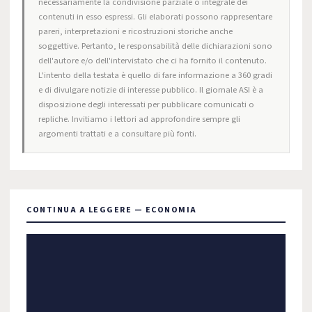
necessariamente la condivisione parziale o integrale dei
contenuti in esso espressi. Gli elaborati possono rappresentare
pareri, interpretazioni e ricostruzioni storiche anche
soggettive. Pertanto, le responsabilità delle dichiarazioni sono
dell'autore e/o dell'intervistato che ci ha fornito il contenuto.
L'intento della testata è quello di fare informazione a 360 gradi
e di divulgare notizie di interesse pubblico. Il giornale ASI è a
disposizione degli interessati per pubblicare comunicati o
repliche. Invitiamo i lettori ad approfondire sempre gli
argomenti trattati e a consultare più fonti.
CONTINUA A LEGGERE — ECONOMIA