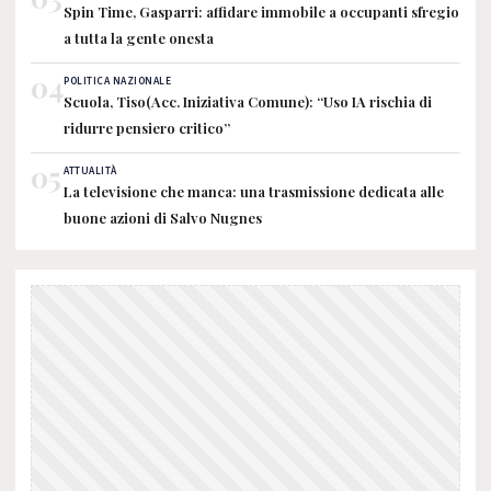
Spin Time, Gasparri: affidare immobile a occupanti sfregio
a tutta la gente onesta
04
POLITICA NAZIONALE
Scuola, Tiso(Acc. Iniziativa Comune): “Uso IA rischia di
ridurre pensiero critico”
05
ATTUALITÀ
La televisione che manca: una trasmissione dedicata alle
buone azioni di Salvo Nugnes