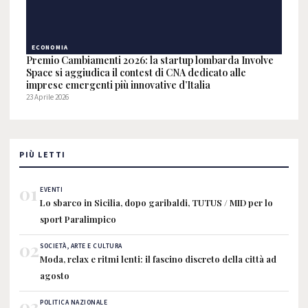
ECONOMIA
Premio Cambiamenti 2026: la startup lombarda Involve
Space si aggiudica il contest di CNA dedicato alle
imprese emergenti più innovative d’Italia
23 Aprile 2026
PIÙ LETTI
01
EVENTI
Lo sbarco in Sicilia, dopo garibaldi, TUTUS / MID per lo
sport Paralimpico
02
SOCIETÀ, ARTE E CULTURA
Moda, relax e ritmi lenti: il fascino discreto della città ad
agosto
03
POLITICA NAZIONALE