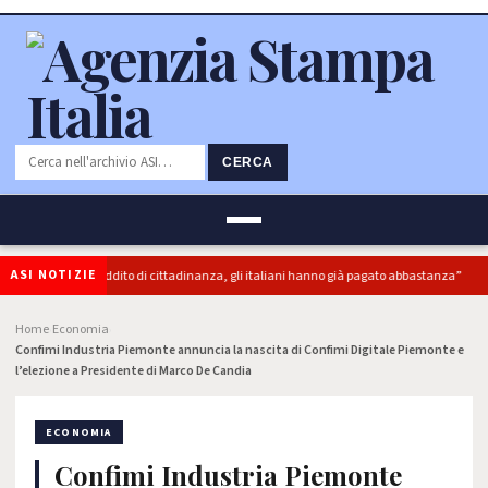
CERCA
ASI NOTIZIE
 “superbonus e reddito di cittadinanza, gli italiani hanno già pagato abbastanza”
Home
Economia
›
›
Confimi Industria Piemonte annuncia la nascita di Confimi Digitale Piemonte e
l’elezione a Presidente di Marco De Candia
ECONOMIA
Confimi Industria Piemonte