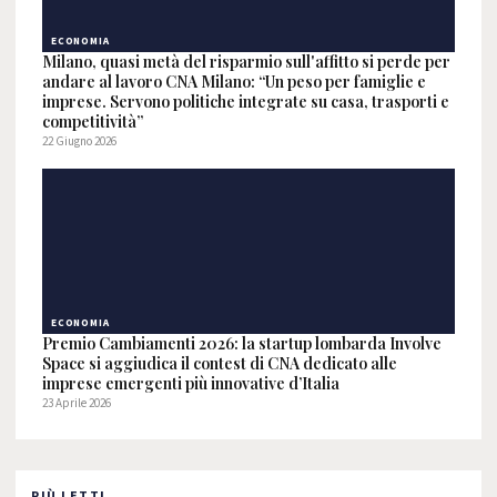
ECONOMIA
Milano, quasi metà del risparmio sull'affitto si perde per
andare al lavoro CNA Milano: “Un peso per famiglie e
imprese. Servono politiche integrate su casa, trasporti e
competitività”
22 Giugno 2026
ECONOMIA
Premio Cambiamenti 2026: la startup lombarda Involve
Space si aggiudica il contest di CNA dedicato alle
imprese emergenti più innovative d’Italia
23 Aprile 2026
PIÙ LETTI