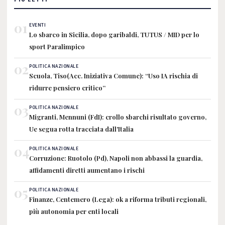
01
EVENTI
Lo sbarco in Sicilia, dopo garibaldi, TUTUS / MID per lo
sport Paralimpico
02
POLITICA NAZIONALE
Scuola, Tiso(Acc. Iniziativa Comune): “Uso IA rischia di
ridurre pensiero critico”
03
POLITICA NAZIONALE
Migranti, Mennuni (FdI): crollo sbarchi risultato governo,
Ue segua rotta tracciata dall'Italia
04
POLITICA NAZIONALE
Corruzione: Ruotolo (Pd), Napoli non abbassi la guardia,
affidamenti diretti aumentano i rischi
05
POLITICA NAZIONALE
Finanze, Centemero (Lega): ok a riforma tributi regionali,
più autonomia per enti locali