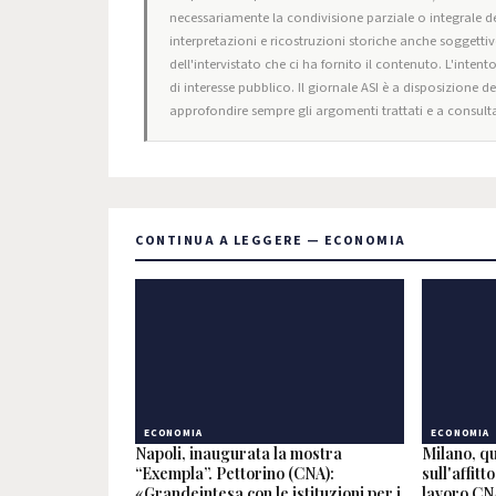
necessariamente la condivisione parziale o integrale de
interpretazioni e ricostruzioni storiche anche soggettiv
dell'intervistato che ci ha fornito il contenuto. L'intent
di interesse pubblico. Il giornale ASI è a disposizione d
approfondire sempre gli argomenti trattati e a consulta
CONTINUA A LEGGERE — ECONOMIA
ECONOMIA
ECONOMIA
Napoli, inaugurata la mostra
Milano, q
“Exempla”. Pettorino (CNA):
sull'affit
«Grandeintesa con le istituzioni per i
lavoro CN