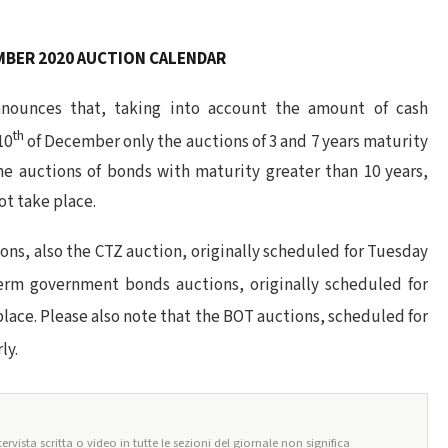
BER 2020 AUCTION CALENDAR
nounces that, taking into account the amount of cash
th
10
of December only the auctions of 3 and 7 years maturity
e auctions of bonds with maturity greater than 10 years,
ot take place.
ons, also the CTZ auction, originally scheduled for Tuesday
m government bonds auctions, originally scheduled for
lace. Please also note that the BOT auctions, scheduled for
ly.
ervista scritta o video in tutte le sezioni del giornale non significa