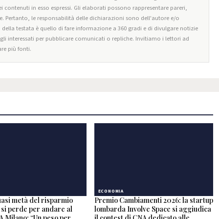
i contenuti in esso espressi. Gli elaborati possono rappresentare pareri,
e. Pertanto, le responsabilità delle dichiarazioni sono dell'autore e/o
o della testata è quello di fare informazione a 360 gradi e di divulgare notizie
egli interessati per pubblicare comunicati o repliche. Invitiamo i lettori ad
re più fonti.
ECONOMIA
uasi metà del risparmio
Premio Cambiamenti 2026: la startup
to si perde per andare al
lombarda Involve Space si aggiudica
A Milano: “Un peso per
il contest di CNA dedicato alle