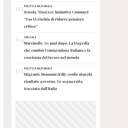
03
POLITICA NAZIONALE
Scuola, Tiso(Acc. Iniziativa Comune):
“Uso IA rischia di ridurre pensiero
critico”
04
SPECIALE
Marcinelle, 70 anni dopo. La tragedia
che cambiò l’emigrazione italiana e la
coscienza del lavoro nel mondo
05
POLITICA NAZIONALE
Migranti, Mennuni (FdI): crollo sbarchi
risultato governo, Ue segua rotta
tracciata dall'Italia