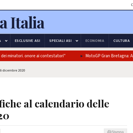
C
A
ESCLUSIVE ASI
SPECIALI ASI
ECONOMIA
CULTURA
 minatori. onore ai contestatori"
MotoGP Gran Bretagna: Aprilia
 di dicembre 2020
fiche al calendario delle
20
Stampa