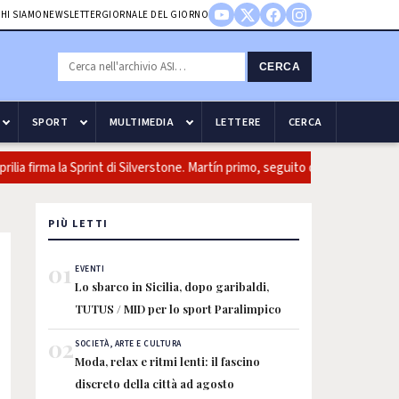
HI SIAMO
NEWSLETTER
GIORNALE DEL GIORNO
CERCA
SPORT
MULTIMEDIA
LETTERE
CERCA
 firma la Sprint di Silverstone. Martín primo, seguito da Ogura e Bezzecc
PIÙ LETTI
01
EVENTI
Lo sbarco in Sicilia, dopo garibaldi,
TUTUS / MID per lo sport Paralimpico
02
SOCIETÀ, ARTE E CULTURA
Moda, relax e ritmi lenti: il fascino
discreto della città ad agosto