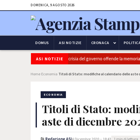
DOMENICA, 9 AGOSTO 2026
DOMUS
ASI NOTIZIE
CRONACA
POLITIC
Marcinelle, Barbera (PRC): "L'Ipocrisia del governo offende la memoria dei
ASI NOTIZIE
Home
Economia
Titoli di Stato: modifiche al calendario delle aste
›
›
ECONOMIA
Titoli di Stato: modi
aste di dicembre 20
Di
Redazione ASI
4 Dicembre 2020 – 18:43
1 min di lettura