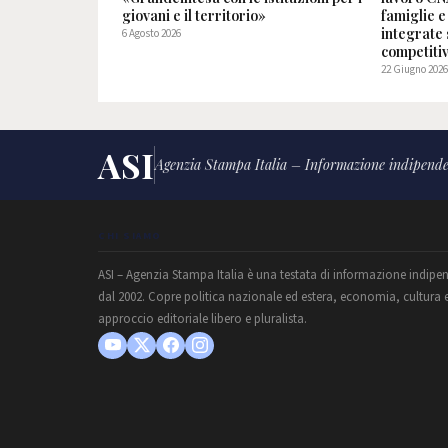
giovani e il territorio»
famiglie e
integrate 
6 Agosto 2026
competitiv
22 Giugno 202
ASI
Agenzia Stampa Italia – Informazione indipende
CHI SIAMO
ASI – Agenzia Stampa Italia è una testata di informazione indipe
dal 2002. Copre politica nazionale ed estera, economia, cultura 
approccio editoriale libero e pluralista.