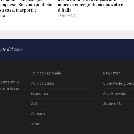
 imprese. Servono politiche
imprese emergenti più innovative
su casa, trasporti e
d’Italia
ità”
23 Aprile 2026
6
nte dal 2002
Politica Nazionale
Newsletter
ndente attiva
Politica Estera
Giornale del giorn
e società con
Economia
Area Riservata
Cultura
Sostieni ASI
Cronaca
Sport