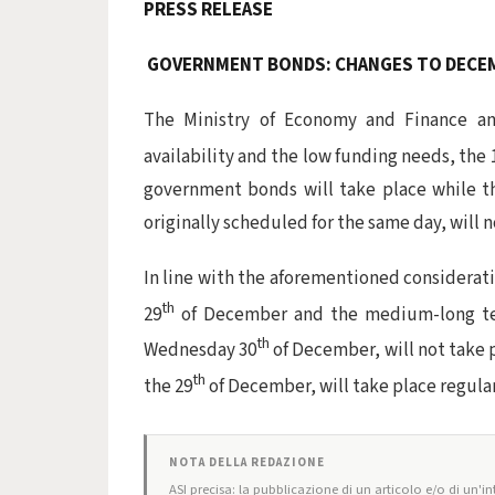
PRESS RELEASE
GOVERNMENT BONDS: CHANGES TO DECEM
The Ministry of Economy and Finance an
availability and the low funding needs, the 
government bonds will take place while th
originally scheduled for the same day, will n
In line with the aforementioned considerati
th
29
of December and the medium-long ter
th
Wednesday 30
of December, will not take p
th
the 29
of December, will take place regular
NOTA DELLA REDAZIONE
ASI precisa: la pubblicazione di un articolo e/o di un'int