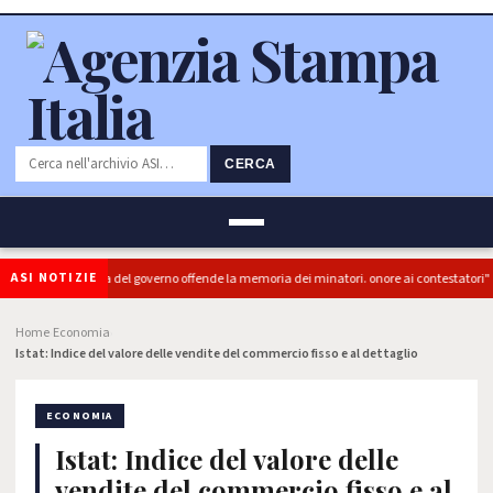
CERCA
ASI NOTIZIE
(PRC): "L'Ipocrisia del governo offende la memoria dei minatori. onore ai contestatori"
Home
Economia
›
›
Istat: Indice del valore delle vendite del commercio fisso e al dettaglio
ECONOMIA
Istat: Indice del valore delle
vendite del commercio fisso e al