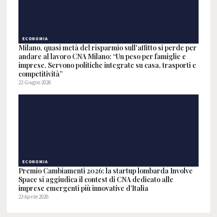
ECONOMIA
Milano, quasi metà del risparmio sull'affitto si perde per
andare al lavoro CNA Milano: “Un peso per famiglie e
imprese. Servono politiche integrate su casa, trasporti e
competitività”
22 Giugno 2026
ECONOMIA
Premio Cambiamenti 2026: la startup lombarda Involve
Space si aggiudica il contest di CNA dedicato alle
imprese emergenti più innovative d’Italia
23 Aprile 2026