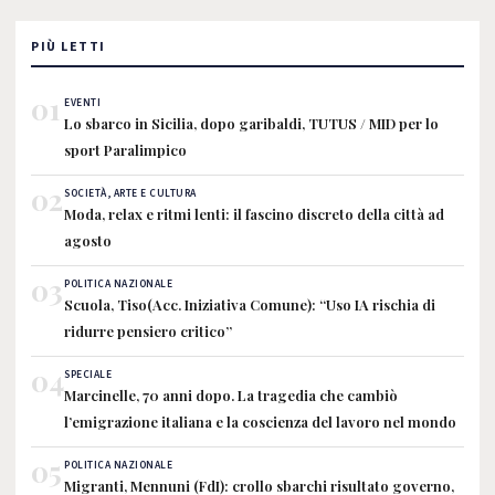
PIÙ LETTI
01
EVENTI
Lo sbarco in Sicilia, dopo garibaldi, TUTUS / MID per lo
sport Paralimpico
02
SOCIETÀ, ARTE E CULTURA
Moda, relax e ritmi lenti: il fascino discreto della città ad
agosto
03
POLITICA NAZIONALE
Scuola, Tiso(Acc. Iniziativa Comune): “Uso IA rischia di
ridurre pensiero critico”
04
SPECIALE
Marcinelle, 70 anni dopo. La tragedia che cambiò
l’emigrazione italiana e la coscienza del lavoro nel mondo
05
POLITICA NAZIONALE
Migranti, Mennuni (FdI): crollo sbarchi risultato governo,