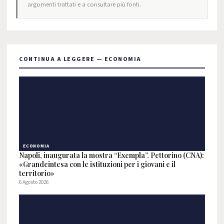
argomenti trattati e a consultare più fonti.
CONTINUA A LEGGERE — ECONOMIA
ECONOMIA
Napoli, inaugurata la mostra “Exempla”. Pettorino (CNA):
«Grandeintesa con le istituzioni per i giovani e il
territorio»
6 Agosto 2026