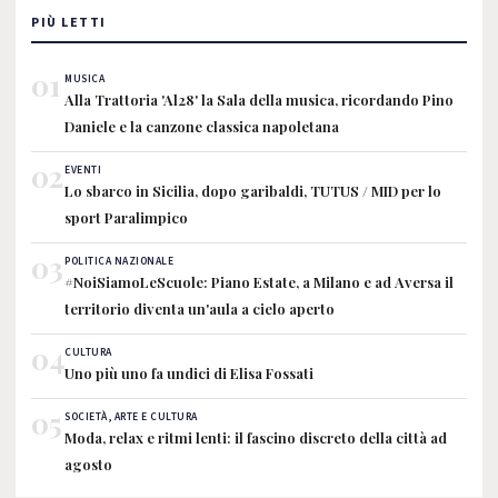
PIÙ LETTI
01
MUSICA
Alla Trattoria 'Al28' la Sala della musica, ricordando Pino
Daniele e la canzone classica napoletana
02
EVENTI
Lo sbarco in Sicilia, dopo garibaldi, TUTUS / MID per lo
sport Paralimpico
03
POLITICA NAZIONALE
#NoiSiamoLeScuole: Piano Estate, a Milano e ad Aversa il
territorio diventa un'aula a cielo aperto
04
CULTURA
Uno più uno fa undici di Elisa Fossati
05
SOCIETÀ, ARTE E CULTURA
Moda, relax e ritmi lenti: il fascino discreto della città ad
agosto