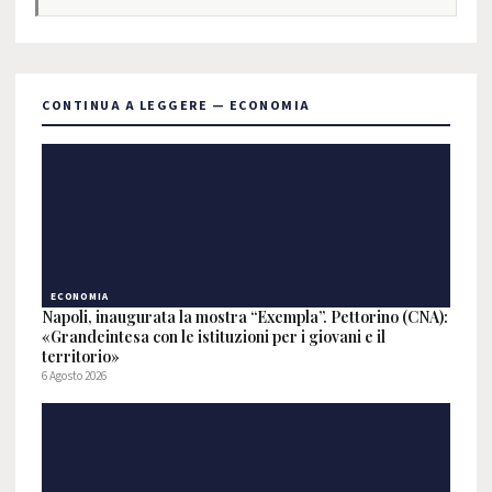
CONTINUA A LEGGERE — ECONOMIA
ECONOMIA
Napoli, inaugurata la mostra “Exempla”. Pettorino (CNA):
«Grandeintesa con le istituzioni per i giovani e il
territorio»
6 Agosto 2026