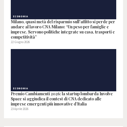
ECONOMIA
Milano, quasi metà del risparmio sull'affitto si perde per
andare al lavoro CNA Milano: “Un peso per famiglie e
imprese. Servono politiche integrate su casa, trasporti e
competitività”
22 Giugno 2026
ECONOMIA
Premio Cambiamenti 2026: la startup lombarda Involve
Space si aggiudica il contest di CNA dedicato alle
imprese emergenti più innovative d’Italia
23 Aprile 2026