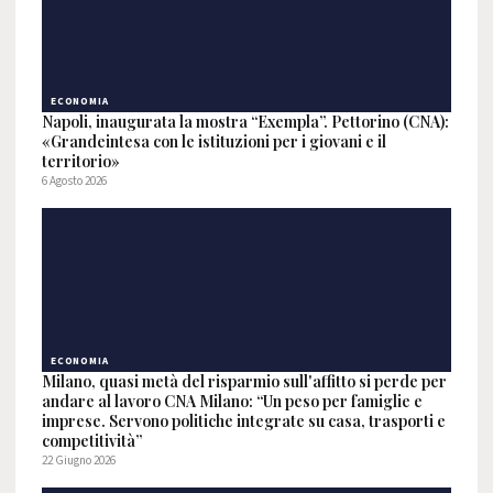
ECONOMIA
Napoli, inaugurata la mostra “Exempla”. Pettorino (CNA):
«Grandeintesa con le istituzioni per i giovani e il
territorio»
6 Agosto 2026
ECONOMIA
Milano, quasi metà del risparmio sull'affitto si perde per
andare al lavoro CNA Milano: “Un peso per famiglie e
imprese. Servono politiche integrate su casa, trasporti e
competitività”
22 Giugno 2026