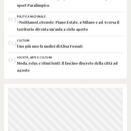
sport Paralimpico
03
POLITICA NAZIONALE
#NoiSiamoLeScuole: Piano Estate, a Milano e ad Aversa il
territorio diventa un'aula a cielo aperto
04
CULTURA
Uno più uno fa undici di Elisa Fossati
05
SOCIETÀ, ARTE E CULTURA
Moda, relax e ritmi lenti: il fascino discreto della città ad
agosto