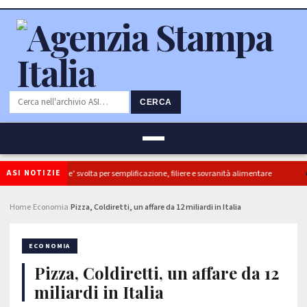
CERCA
ASI NOTIZIE
iretti, ok Camera e’ svolta per semplificazione, filiere e sovranità alimentare
Home
Economia
Pizza, Coldiretti, un affare da 12 miliardi in Italia
›
›
ECONOMIA
Pizza, Coldiretti, un affare da 12
miliardi in Italia