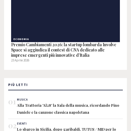
ECONOMIA
Premio Cambiamenti 2026: la startup lombarda Involve
Space si aggiudica il contest di CNA dedicato alle
imprese emergenti più innovative d’Italia
23 Aprile 2026
PIÙ LETTI
01
MUSICA
Alla Trattoria 'Al28' la Sala della musica, ricordando Pino
Daniele e la canzone classica napoletana
02
EVENTI
Lo sbarco in Sicilia, dopo garibaldi, TUTUS / MID per lo