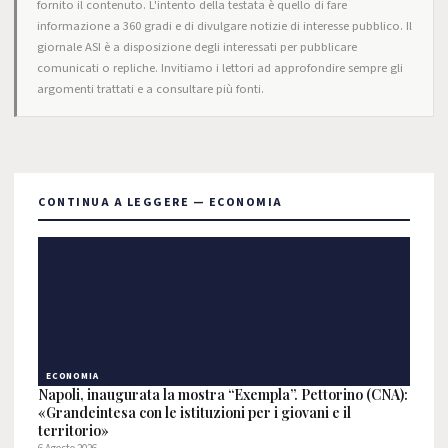
fornito il contenuto. L'intento della testata è quello di fare
informazione a 360 gradi e di divulgare notizie di interesse pubblico. Il
giornale ASI è a disposizione degli interessati per pubblicare
comunicati o repliche. Invitiamo i lettori ad approfondire sempre gli
argomenti trattati e a consultare più fonti.
CONTINUA A LEGGERE — ECONOMIA
ECONOMIA
Napoli, inaugurata la mostra “Exempla”. Pettorino (CNA):
«Grandeintesa con le istituzioni per i giovani e il
territorio»