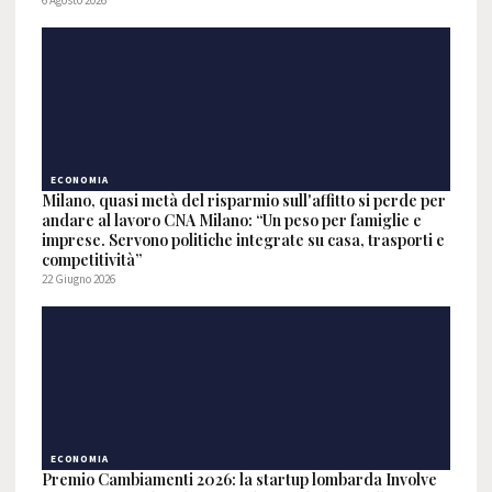
6 Agosto 2026
ECONOMIA
Milano, quasi metà del risparmio sull'affitto si perde per
andare al lavoro CNA Milano: “Un peso per famiglie e
imprese. Servono politiche integrate su casa, trasporti e
competitività”
22 Giugno 2026
ECONOMIA
Premio Cambiamenti 2026: la startup lombarda Involve