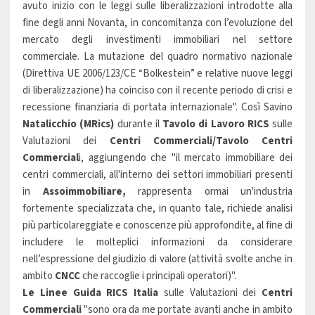
avuto inizio con le leggi sulle liberalizzazioni introdotte alla
fine degli anni Novanta, in concomitanza con l’evoluzione del
mercato degli investimenti immobiliari nel settore
commerciale. La mutazione del quadro normativo nazionale
(Direttiva UE 2006/123/CE “Bolkestein” e relative nuove leggi
di liberalizzazione) ha coinciso con il recente periodo di crisi e
recessione finanziaria di portata internazionale". Così Savino
Natalicchio (MRics)
durante il
Tavolo di Lavoro RICS
sulle
Valutazioni dei
Centri Commerciali/Tavolo Centri
Commercial
i, aggiungendo che
"il mercato immobiliare dei
centri commerciali, all'interno dei settori immobiliari presenti
in
Assoimmobiliare,
rappresenta ormai un'industria
fortemente specializzata che, in quanto tale, richiede analisi
più particolareggiate e conoscenze più approfondite, al fine di
includere le molteplici informazioni da considerare
nell’espressione del giudizio di valore (attività svolte anche in
ambito
CNCC
che raccoglie i principali operatori)".
Le Linee Guida RICS Italia
sulle Valutazioni dei
Centri
Commerciali
"sono ora da me portate avanti anche in ambito