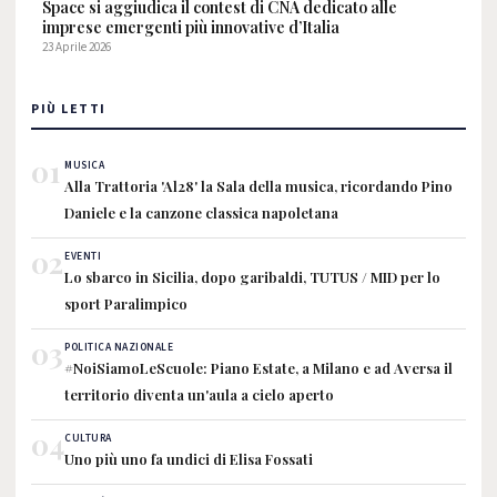
Space si aggiudica il contest di CNA dedicato alle
imprese emergenti più innovative d’Italia
23 Aprile 2026
PIÙ LETTI
01
MUSICA
Alla Trattoria 'Al28' la Sala della musica, ricordando Pino
Daniele e la canzone classica napoletana
02
EVENTI
Lo sbarco in Sicilia, dopo garibaldi, TUTUS / MID per lo
sport Paralimpico
03
POLITICA NAZIONALE
#NoiSiamoLeScuole: Piano Estate, a Milano e ad Aversa il
territorio diventa un'aula a cielo aperto
04
CULTURA
Uno più uno fa undici di Elisa Fossati