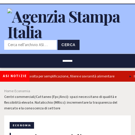
CERCA
ASI NOTIZIE
tti, ok Camera e’ svolta per semplificazione, filiere e sovranità alimentare
Il 
Home
Economia
›
›
Centri commerciali/Cattaneo (Fpc/Anci): spazi necessitano di qualità e
flessibilità elevate. Natalicchio (MRics): incrementare la trasparenza del
mercato e la conoscenza di settore
ECONOMIA