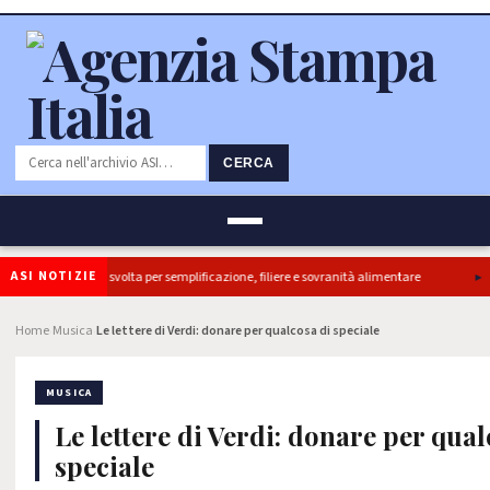
CERCA
ASI NOTIZIE
tti, ok Camera e’ svolta per semplificazione, filiere e sovranità alimentare
Il 
Home
Musica
Le lettere di Verdi: donare per qualcosa di speciale
›
›
MUSICA
Le lettere di Verdi: donare per qual
speciale