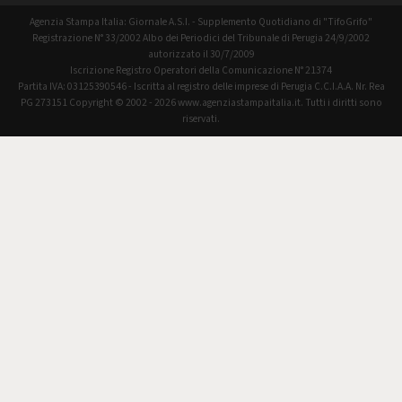
Agenzia Stampa Italia: Giornale A.S.I. - Supplemento Quotidiano di "TifoGrifo"
Registrazione N° 33/2002 Albo dei Periodici del Tribunale di Perugia 24/9/2002
autorizzato il 30/7/2009
Iscrizione Registro Operatori della Comunicazione N° 21374
Partita IVA: 03125390546 - Iscritta al registro delle imprese di Perugia C.C.I.A.A. Nr. Rea
PG 273151 Copyright © 2002 - 2026 www.agenziastampaitalia.it. Tutti i diritti sono
riservati.