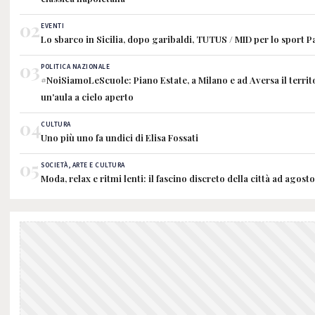
02
EVENTI
Lo sbarco in Sicilia, dopo garibaldi, TUTUS / MID per lo sport 
03
POLITICA NAZIONALE
#NoiSiamoLeScuole: Piano Estate, a Milano e ad Aversa il territ
un'aula a cielo aperto
04
CULTURA
Uno più uno fa undici di Elisa Fossati
05
SOCIETÀ, ARTE E CULTURA
Moda, relax e ritmi lenti: il fascino discreto della città ad agosto