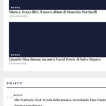
MUSICA
Musica: Senza filtri, il nuovo album di Maurizio Martinelli
13 Dicembre 2025
MUSICA
Quando Nina Simone incontrò David Bowie di Salvo Nugnes
6 Dicembre 2025
PIÙ LETTI
01
MUSICA
Alla Trattoria 'Al28' la Sala della musica, ricordando Pino Danie
classica napoletana