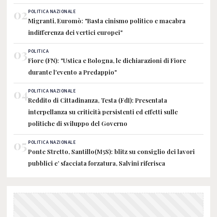
02
POLITICA NAZIONALE
Migranti, Euromò: "Basta cinismo politico e macabra
indifferenza dei vertici europei"
03
POLITICA
Fiore (FN): "Ustica e Bologna, le dichiarazioni di Fiore
durante l'evento a Predappio"
04
POLITICA NAZIONALE
Reddito di Cittadinanza, Testa (FdI): Presentata
interpellanza su criticità persistenti ed effetti sulle
politiche di sviluppo del Governo
05
POLITICA NAZIONALE
Ponte Stretto, Santillo(M5S): blitz su consiglio dei lavori
pubblici e’ sfacciata forzatura, Salvini riferisca