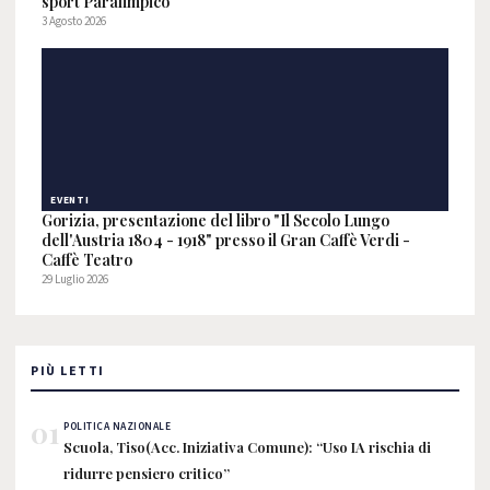
sport Paralimpico
3 Agosto 2026
EVENTI
Gorizia, presentazione del libro "Il Secolo Lungo
dell'Austria 1804 - 1918" presso il Gran Caffè Verdi -
Caffè Teatro
29 Luglio 2026
PIÙ LETTI
01
POLITICA NAZIONALE
Scuola, Tiso(Acc. Iniziativa Comune): “Uso IA rischia di
ridurre pensiero critico”