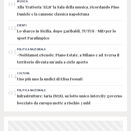
01
MUSICA
Alla Trattoria 'Al28' la Sala della musica, ricordando Pino
Daniele e la canzone classica napoletana
02
EVENTI
Lo sbarco in Sicilia, dopo garibaldi, TUTUS / MID per lo
sport Paralimpico
03
POLITICA NAZIONALE
#NoiSiamoLeScuole: Piano Estate, a Milano e ad Aversa il
territorio diventa un'aula a cielo aperto
04
CULTURA
Uno più uno fa undici di Elisa Fossati
05
POLITICA NAZIONALE
Infrastrutture: Iaria (M5S), su lotto unico intercity governo
bocciato da europa mette a rischio 3 mld