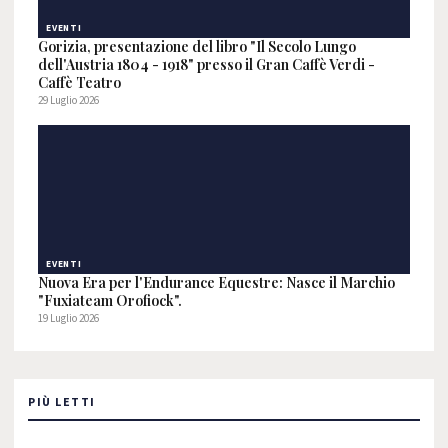
EVENTI
Gorizia, presentazione del libro "Il Secolo Lungo
dell'Austria 1804 - 1918" presso il Gran Caffè Verdi -
Caffè Teatro
29 Luglio 2026
EVENTI
Nuova Era per l'Endurance Equestre: Nasce il Marchio
"Fuxiateam Orofiock".
19 Luglio 2026
PIÙ LETTI