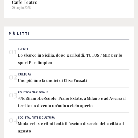
Caffè Teatro
29 Luglio 2026
PIÙ LETTI
01
EVENTI
Lo sbarco in Sicilia, dopo garibaldi, TUTUS / MID per lo
sport Paralimpico
02
CULTURA
Uno più uno fa undici di Elisa Fossati
03
POLITICA NAZIONALE
#NoiSiamoLeScuole: Piano Estate, a Milano e ad Aversa il
territorio diventa un'aula a cielo aperto
04
SOCIETÀ, ARTE E CULTURA
Moda, relax e ritmi lenti: il fascino discreto della città ad
agosto