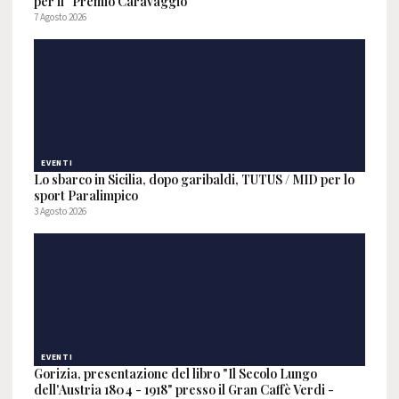
per il "Premio Caravaggio"
7 Agosto 2026
EVENTI
Lo sbarco in Sicilia, dopo garibaldi, TUTUS / MID per lo
sport Paralimpico
3 Agosto 2026
EVENTI
Gorizia, presentazione del libro "Il Secolo Lungo
dell'Austria 1804 - 1918" presso il Gran Caffè Verdi -