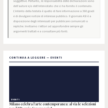
soggettive. Pertanto, le responsabilità delle dichiarazioni sono
dell'autore e/o dell'intervistato che ci ha fornito il contenuto.
L'intento della testata è quello di fare informazione a 360 gradi
e di divulgare notizie di interesse pubblico. Il giornale ASI è a
disposizione degli interessati per pubblicare comunicati o
repliche. Invitiamo i lettori ad approfondire sempre gli
argomenti trattati e a consultare più fonti.
CONTINUA A LEGGERE — EVENTI
EVENTI
Milano celebra l’arte contemporanea: al via le selezioni