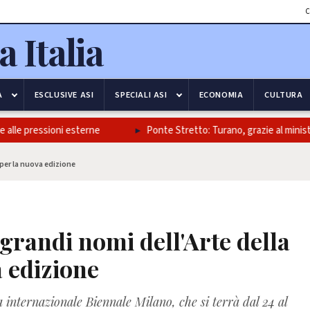
C
A
ESCLUSIVE ASI
SPECIALI ASI
ECONOMIA
CULTURA
lle pressioni esterne
Ponte Stretto: Turano, grazie al ministro Sa
 per la nuova edizione
grandi nomi dell'Arte della
a edizione
 internazionale Biennale Milano, che si terrà dal 24 al