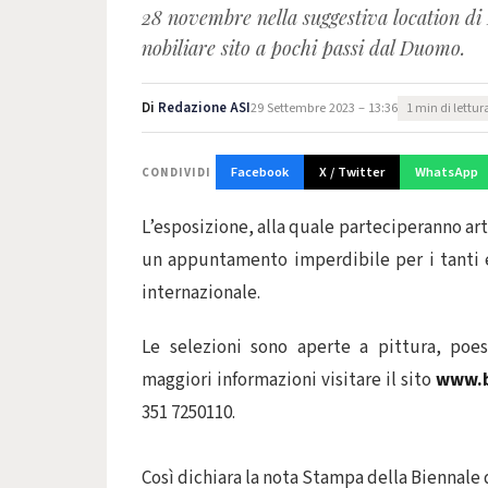
28 novembre nella suggestiva location di
nobiliare sito a pochi passi dal Duomo.
Di
Redazione ASI
29 Settembre 2023 – 13:36
1 min di lettur
Facebook
X / Twitter
WhatsApp
CONDIVIDI
L’esposizione, alla quale parteciperanno art
un appuntamento imperdibile per i tanti 
internazionale.
Le selezioni sono aperte a pittura, poesia
maggiori informazioni visitare il sito
www.b
351 7250110.
Così dichiara la nota Stampa della Biennale 