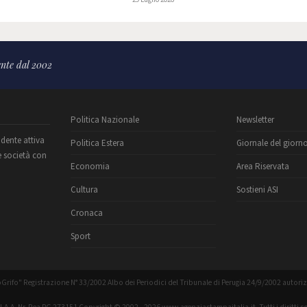
nte dal 2002
Politica Nazionale
Newsletter
ndente attiva
Politica Estera
Giornale del giorn
e società con
Economia
Area Riservata
Cultura
Sostieni ASI
Cronaca
Sport
Grifo" Registrazione N° 33/2002 Albo dei Periodici del Tribunale di Perugia 24/9/2002 autori