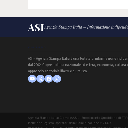
ASI
Agenzia Stampa Italia – Informazione indipende
CHI SIAMO
ASI – Agenzia Stampa Italia è una testata di informazione indipe
dal 2002. Copre politica nazionale ed estera, economia, cultura 
approccio editoriale libero e pluralista.
Agenzia Stampa Italia: Giornale A.S.I. - Supplemento Quotidiano di "Tifo
Iscrizione Registro Operatori della Comunicazione N° 21374