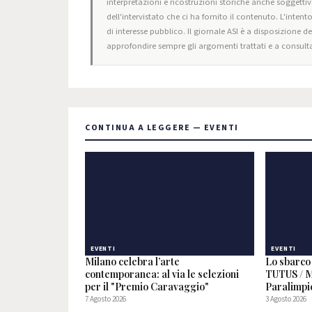
interpretazioni e ricostruzioni storiche anche soggettiv
dell'intervistato che ci ha fornito il contenuto. L'intent
di interesse pubblico. Il giornale ASI è a disposizione d
approfondire sempre gli argomenti trattati e a consulta
CONTINUA A LEGGERE — EVENTI
EVENTI
EVENTI
Milano celebra l’arte
Lo sbarco 
contemporanea: al via le selezioni
TUTUS / M
per il "Premio Caravaggio"
Paralimpi
7 Agosto 2026
3 Agosto 2026