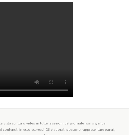
ervista scritta o video in tutte le sezioni del giornale non significa
i contenuti in esso espressi. Gli elaborati possono rappresentare pareri,