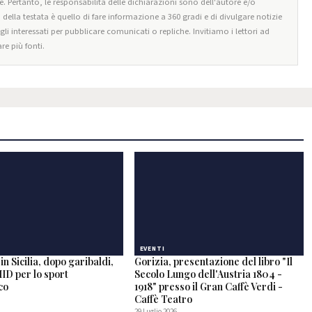
e. Pertanto, le responsabilità delle dichiarazioni sono dell'autore e/o
o della testata è quello di fare informazione a 360 gradi e di divulgare notizie
egli interessati per pubblicare comunicati o repliche. Invitiamo i lettori ad
re più fonti.
EVENTI
in Sicilia, dopo garibaldi,
Gorizia, presentazione del libro "Il
ID per lo sport
Secolo Lungo dell'Austria 1804 -
co
1918" presso il Gran Caffè Verdi -
Caffè Teatro
29 Luglio 2026