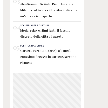
03
#NoiSiamoLeScuole: Piano Estate, a
Milano e ad Aversa il territorio diventa
un'aula a cielo aperto
04
SOCIETÀ, ARTE E CULTURA
Moda, relax e ritmi lenti: il fascino
discreto della città ad agosto
05
POLITICA NAZIONALE
Carceri, Perantoni (M5S): a bancali
ennesimo decesso in carcere, servono
risposte