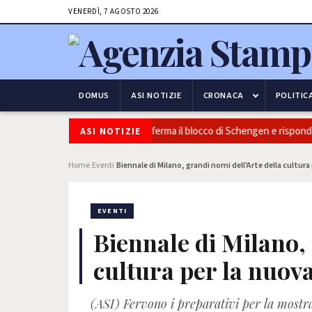
VENERDÌ, 7 AGOSTO 2026
DOMUS
ASI NOTIZIE
CRONACA
POLITIC
Sicurezza e frontiere: l’Italia conferma il blocco di Schengen e risponde a
ASI NOTIZIE
Home
Eventi
Biennale di Milano, grandi nomi dell'Arte della cultura
›
›
EVENTI
Biennale di Milano, 
cultura per la nuov
(ASI) Fervono i preparativi per la mostra