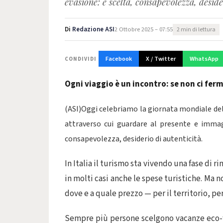
evasione: è scelta, consapevolezza, desider
Di
Redazione ASI
2 Ottobre 2025 – 07:55
2 min di lettura
Facebook
X / Twitter
WhatsApp
CONDIVIDI
Ogni viaggio è un incontro: se non ci ferm
(ASI)Oggi celebriamo la giornata mondiale d
attraverso cui guardare al presente e immagi
consapevolezza, desiderio di autenticità.
In Italia il turismo sta vivendo una fase di ri
in molti casi anche le spese turistiche. Ma 
dove e a quale prezzo — per il territorio, pe
Sempre più persone scelgono vacanze eco-fr