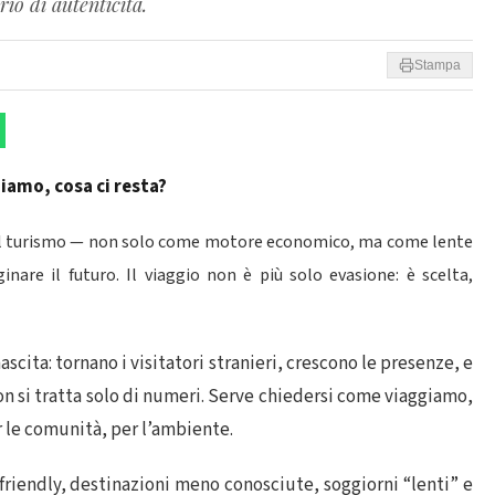
io di autenticità.
Stampa
iamo, cosa ci resta?
el turismo — non solo come motore economico, ma come lente
nare il futuro. Il viaggio non è più solo evasione: è scelta,
nascita: tornano i visitatori stranieri, crescono le presenze, e
non si tratta solo di numeri. Serve chiedersi come viaggiamo,
r le comunità, per l’ambiente.
iendly, destinazioni meno conosciute, soggiorni “lenti” e