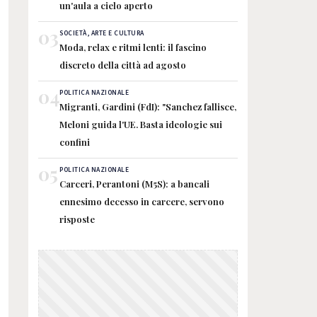
un'aula a cielo aperto
03
SOCIETÀ, ARTE E CULTURA
Moda, relax e ritmi lenti: il fascino
discreto della città ad agosto
04
POLITICA NAZIONALE
Migranti, Gardini (FdI): "Sanchez fallisce,
Meloni guida l'UE. Basta ideologie sui
confini
05
POLITICA NAZIONALE
Carceri, Perantoni (M5S): a bancali
ennesimo decesso in carcere, servono
risposte