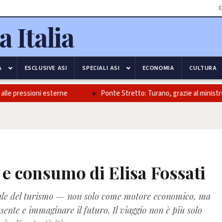
C
A
ESCLUSIVE ASI
SPECIALI ASI
ECONOMIA
CULTURA
le pressioni esterne
Ponte Stretto: Turano, grazie al ministro Sal
 e consumo di Elisa Fossati
iale del turismo — non solo come motore economico, ma
ente e immaginare il futuro. Il viaggio non è più solo