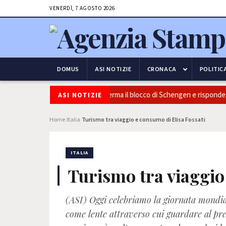
VENERDÌ, 7 AGOSTO 2026
DOMUS
ASI NOTIZIE
CRONACA
POLITIC
icurezza e frontiere: l’Italia conferma il blocco di Schengen e risponde al
ASI NOTIZIE
Home
Italia
Turismo tra viaggio e consumo di Elisa Fossati
›
›
ITALIA
Turismo tra viaggio
(ASI) Oggi celebriamo la giornata mond
come lente attraverso cui guardare al pres