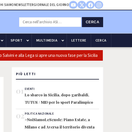
HI SIAMO
NEWSLETTER
GIORNALE DEL GIORNO
CERCA
SPORT
MULTIMEDIA
LETTERE
CERCA
vini e alla Lega si apre una nuova fase per la Sicilia
Olio, Confe
PIÙ LETTI
01
EVENTI
Lo sbarco in Sicilia, dopo garibaldi,
TUTUS / MID per lo sport Paralimpico
02
POLITICA NAZIONALE
#NoiSiamoLeScuole: Piano Estate, a
Milano e ad Aversa il territorio diventa