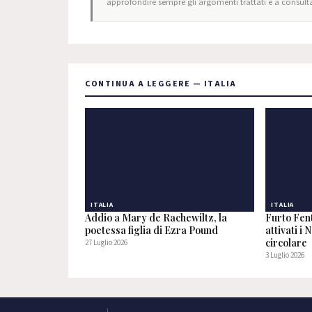
approfondire sempre gli argomenti trattati e a consulta
CONTINUA A LEGGERE — ITALIA
ITALIA
ITALIA
Addio a Mary de Rachewiltz, la
Furto Fent
poetessa figlia di Ezra Pound
attivati i
circolare
27 Luglio 2026
3 Luglio 2026