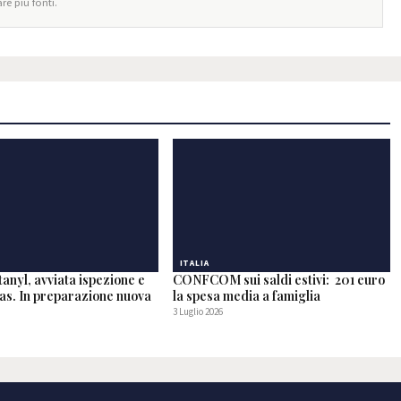
re più fonti.
ITALIA
anyl, avviata ispezione e
CONFCOM sui saldi estivi: 201 euro
 Nas. In preparazione nuova
la spesa media a famiglia
3 Luglio 2026