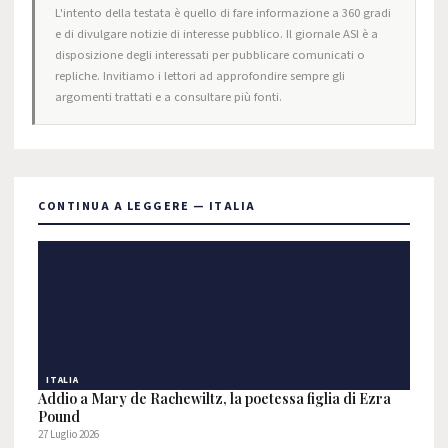
L'intento della testata è quello di fare informazione a 360 gradi
e di divulgare notizie di interesse pubblico. Il giornale ASI è a
disposizione degli interessati per pubblicare comunicati o
repliche. Invitiamo i lettori ad approfondire sempre gli
argomenti trattati e a consultare più fonti.
CONTINUA A LEGGERE — ITALIA
ITALIA
Addio a Mary de Rachewiltz, la poetessa figlia di Ezra
Pound
27 Luglio 2026