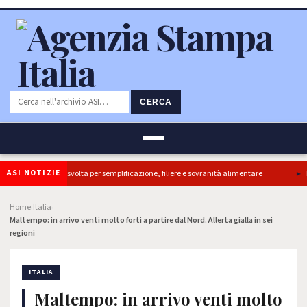
CERCA
ASI NOTIZIE
etti, ok Camera e’ svolta per semplificazione, filiere e sovranità alimentare
Il
Home
Italia
›
›
Maltempo: in arrivo venti molto forti a partire dal Nord. Allerta gialla in sei
regioni
ITALIA
Maltempo: in arrivo venti molto