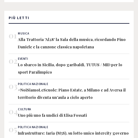
PIÙ LETTI
01
MUSICA
Alla Trattoria 'Al28' la Sala della musica, ricordando Pino
Daniele e la canzone classica napoletana
02
EVENTI
Lo sbarco in Sicilia, dopo garibaldi, TUTUS / MID per lo
sport Paralimpico
03
POLITICA NAZIONALE
#NoiSiamoLeScuole: Piano Estate, a Milano e ad Aversa il
territorio diventa un'aula a cielo aperto
04
CULTURA
Uno più uno fa undici di Elisa Fossati
05
POLITICA NAZIONALE
Infrastrutture: Iaria (M5S), su lotto unico intercity governo