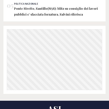
05
POLITICA NAZIONALE
Ponte Stretto, Santillo(M5S): blitz su consiglio dei lavori
pubblici e’ sfacciata forzatura, Salvini riferisca
ASI