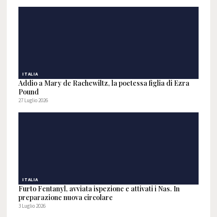
ITALIA
Addio a Mary de Rachewiltz, la poetessa figlia di Ezra
Pound
27 Luglio 2026
ITALIA
Furto Fentanyl, avviata ispezione e attivati i Nas. In
preparazione nuova circolare
3 Luglio 2026