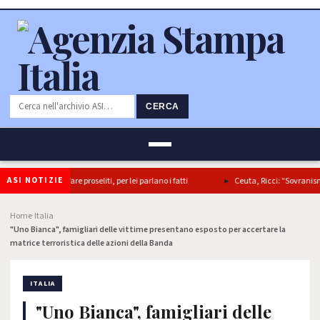
CERCA
ASI NOTIZIE
ntinua a fare proseliti, per lei parlano i fatti
Ceuta, Ricci: "Sovranismo è b
Home
Italia
›
›
"Uno Bianca", famigliari delle vittime presentano esposto per accertare la
matrice terroristica delle azioni della Banda
ITALIA
"Uno Bianca", famigliari delle