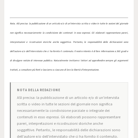
Nota. ASI precisa: la pubblicazione di un articolo e/o di un'intervista scritta o video in tutte le sezioni del giornale
non significa necessariamente la condivisione dei contenuti in esso espressi. Gli elaborati rappresentano pareri,
interpretazioni e ricostruzioni storiche anche soggettive. Pertanto, le responsabilità delle dichiarazioni sono
dell'autore e/o dell'intervistato che ci ha fornito il contenuto. Il nostro intento è di fare informazione a 360 gradi e
di divulgare notizie di interesse pubblico. Naturalmente invitiamo i lettori ad approfondire sempre gli argomenti
trattati, a consultare più fonti e lasciamo a ciascuno di loro la libertà d'interpretazione.
NOTA DELLA REDAZIONE
ASI precisa: la pubblicazione di un articolo e/o di un'intervista
scritta o video in tutte le sezioni del giornale non significa
necessariamente la condivisione parziale o integrale dei
contenuti in esso espressi. Gli elaborati possono rappresentare
pareri, interpretazioni e ricostruzioni storiche anche
soggettive. Pertanto, le responsabilità delle dichiarazioni sono
dell'autore e/o dell'intervistato che ci ha fornito il contenuto.