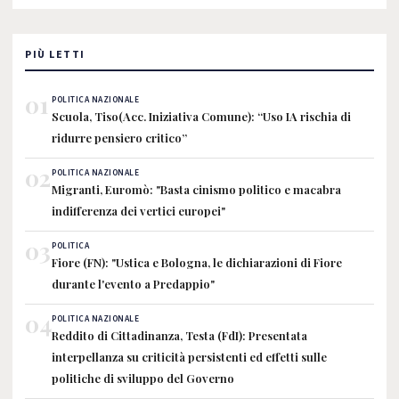
PIÙ LETTI
01
POLITICA NAZIONALE
Scuola, Tiso(Acc. Iniziativa Comune): “Uso IA rischia di
ridurre pensiero critico”
02
POLITICA NAZIONALE
Migranti, Euromò: "Basta cinismo politico e macabra
indifferenza dei vertici europei"
03
POLITICA
Fiore (FN): "Ustica e Bologna, le dichiarazioni di Fiore
durante l'evento a Predappio"
04
POLITICA NAZIONALE
Reddito di Cittadinanza, Testa (FdI): Presentata
interpellanza su criticità persistenti ed effetti sulle
politiche di sviluppo del Governo