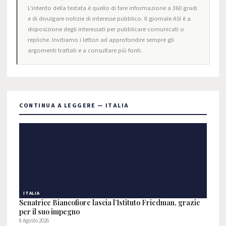
L'intento della testata è quello di fare informazione a 360 gradi
e di divulgare notizie di interesse pubblico. Il giornale ASI è a
disposizione degli interessati per pubblicare comunicati o
repliche. Invitiamo i lettori ad approfondire sempre gli
argomenti trattati e a consultare più fonti.
CONTINUA A LEGGERE — ITALIA
ITALIA
Senatrice Biancofiore lascia l’Istituto Friedman, grazie
per il suo impegno
8 Agosto 2026