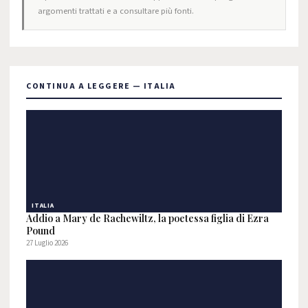
argomenti trattati e a consultare più fonti.
CONTINUA A LEGGERE — ITALIA
ITALIA
Addio a Mary de Rachewiltz, la poetessa figlia di Ezra
Pound
27 Luglio 2026