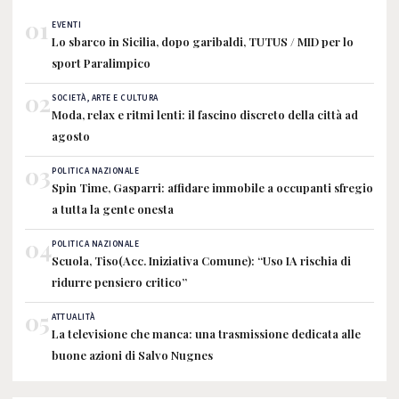
01
EVENTI
Lo sbarco in Sicilia, dopo garibaldi, TUTUS / MID per lo
sport Paralimpico
02
SOCIETÀ, ARTE E CULTURA
Moda, relax e ritmi lenti: il fascino discreto della città ad
agosto
03
POLITICA NAZIONALE
Spin Time, Gasparri: affidare immobile a occupanti sfregio
a tutta la gente onesta
04
POLITICA NAZIONALE
Scuola, Tiso(Acc. Iniziativa Comune): “Uso IA rischia di
ridurre pensiero critico”
05
ATTUALITÀ
La televisione che manca: una trasmissione dedicata alle
buone azioni di Salvo Nugnes