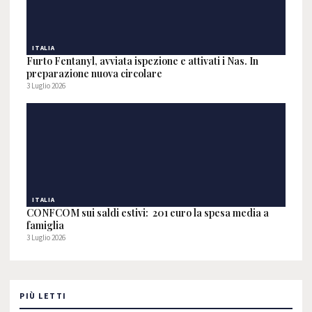
ITALIA
Furto Fentanyl, avviata ispezione e attivati i Nas. In
preparazione nuova circolare
3 Luglio 2026
ITALIA
CONFCOM sui saldi estivi: 201 euro la spesa media a
famiglia
3 Luglio 2026
PIÙ LETTI