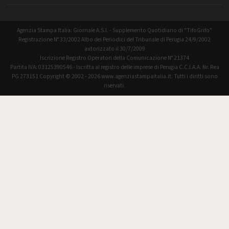
Agenzia Stampa Italia: Giornale A.S.I. - Supplemento Quotidiano di "TifoGrifo"
Registrazione N° 33/2002 Albo dei Periodici del Tribunale di Perugia 24/9/2002
autorizzato il 30/7/2009
Iscrizione Registro Operatori della Comunicazione N° 21374
Partita IVA: 03125390546 - Iscritta al registro delle imprese di Perugia C.C.I.A.A. Nr. Rea
PG 273151 Copyright © 2002 - 2026 www.agenziastampaitalia.it. Tutti i diritti sono
riservati.