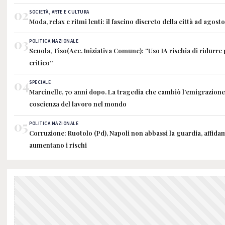
02
SOCIETÀ, ARTE E CULTURA
Moda, relax e ritmi lenti: il fascino discreto della città ad agosto
03
POLITICA NAZIONALE
Scuola, Tiso(Acc. Iniziativa Comune): “Uso IA rischia di ridurre
critico”
04
SPECIALE
Marcinelle, 70 anni dopo. La tragedia che cambiò l’emigrazione i
coscienza del lavoro nel mondo
05
POLITICA NAZIONALE
Corruzione: Ruotolo (Pd), Napoli non abbassi la guardia, affidam
aumentano i rischi