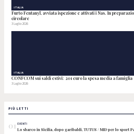
ITALIA
Furto Fentanyl, avviata ispezione e attivati i Nas. In preparaz
circolare
3 Luglio 2026
ITALIA
CONFCOM sui saldi estivi: 201 euro la spesa media a famiglia
3 Luglio 2026
PIÙ LETTI
01
EVENTI
Lo sbarco in Sicilia, dopo garibaldi, TUTUS / MID per lo sport 