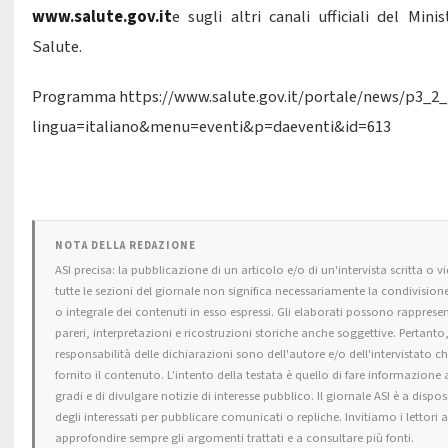
www.salute.gov.it
e sugli altri canali ufficiali del Mini
Salute.
Programma
https://www.salute.gov.it/portale/news/p3_2_
lingua=italiano&menu=eventi&p=daeventi&id=613
NOTA DELLA REDAZIONE
ASI precisa: la pubblicazione di un articolo e/o di un'intervista scritta o v
tutte le sezioni del giornale non significa necessariamente la condivision
o integrale dei contenuti in esso espressi. Gli elaborati possono rapprese
pareri, interpretazioni e ricostruzioni storiche anche soggettive. Pertanto,
responsabilità delle dichiarazioni sono dell'autore e/o dell'intervistato ch
fornito il contenuto. L'intento della testata è quello di fare informazione 
gradi e di divulgare notizie di interesse pubblico. Il giornale ASI è a dispo
degli interessati per pubblicare comunicati o repliche. Invitiamo i lettori 
approfondire sempre gli argomenti trattati e a consultare più fonti.