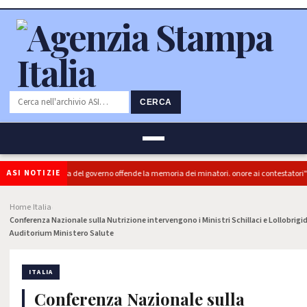
CERCA
ASI NOTIZIE
(PRC): "L'Ipocrisia del governo offende la memoria dei minatori. onore ai contestatori"
Home
Italia
›
›
Conferenza Nazionale sulla Nutrizione intervengono i Ministri Schillaci e Lollobrigid
Auditorium Ministero Salute
ITALIA
Conferenza Nazionale sulla