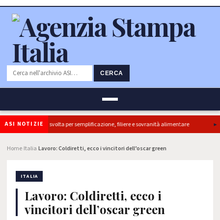
CERCA
ASI NOTIZIE
etti, ok Camera e’ svolta per semplificazione, filiere e sovranità alimentare
Il
Home
Italia
Lavoro: Coldiretti, ecco i vincitori dell’oscar green
›
›
ITALIA
Lavoro: Coldiretti, ecco i
vincitori dell’oscar green