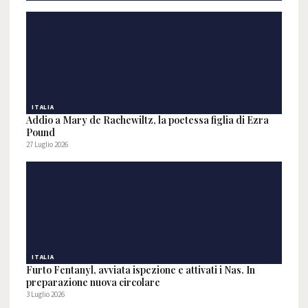
ITALIA
Addio a Mary de Rachewiltz, la poetessa figlia di Ezra
Pound
27 Luglio 2026
ITALIA
Furto Fentanyl, avviata ispezione e attivati i Nas. In
preparazione nuova circolare
3 Luglio 2026