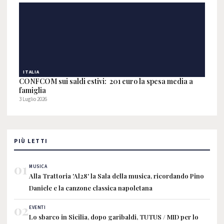
ITALIA
CONFCOM sui saldi estivi: 201 euro la spesa media a
famiglia
3 Luglio 2026
PIÙ LETTI
01
MUSICA
Alla Trattoria 'Al28' la Sala della musica, ricordando Pino
Daniele e la canzone classica napoletana
02
EVENTI
Lo sbarco in Sicilia, dopo garibaldi, TUTUS / MID per lo