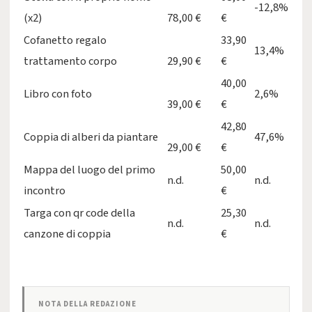
-12,8%
(x2)
78,00 €
€
Cofanetto regalo
33,90
13,4%
trattamento corpo
29,90 €
€
40,00
Libro con foto
2,6%
39,00 €
€
42,80
Coppia di alberi da piantare
47,6%
29,00 €
€
Mappa del luogo del primo
50,00
n.d.
n.d.
incontro
€
Targa con qr code della
25,30
n.d.
n.d.
canzone di coppia
€
NOTA DELLA REDAZIONE