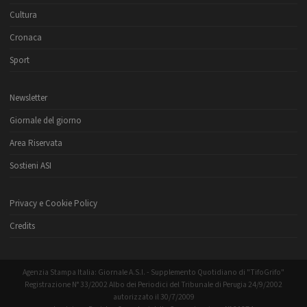
Cultura
Cronaca
Sport
Newsletter
Giornale del giorno
Area Riservata
Sostieni ASI
Privacy e Cookie Policy
Credits
Agenzia Stampa Italia: Giornale A.S.I. - Supplemento Quotidiano di "TifoGrifo"
Registrazione N° 33/2002 Albo dei Periodici del Tribunale di Perugia 24/9/2002
autorizzato il 30/7/2009