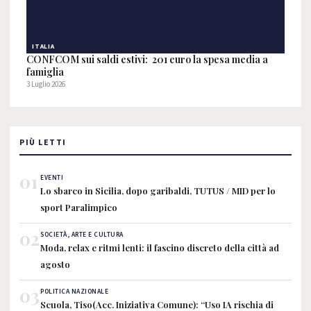
ITALIA
CONFCOM sui saldi estivi: 201 euro la spesa media a
famiglia
3 Luglio 2026
PIÙ LETTI
01
EVENTI
Lo sbarco in Sicilia, dopo garibaldi, TUTUS / MID per lo
sport Paralimpico
02
SOCIETÀ, ARTE E CULTURA
Moda, relax e ritmi lenti: il fascino discreto della città ad
agosto
03
POLITICA NAZIONALE
Scuola, Tiso(Acc. Iniziativa Comune): “Uso IA rischia di