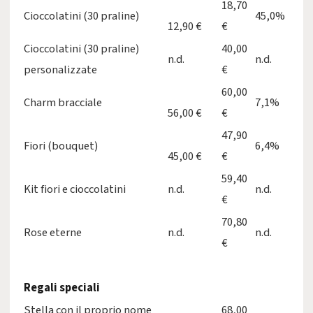
18,70
Cioccolatini (30 praline)
45,0%
12,90 €
€
Cioccolatini (30 praline)
40,00
n.d.
n.d.
personalizzate
€
60,00
Charm bracciale
7,1%
56,00 €
€
47,90
Fiori (bouquet)
6,4%
45,00 €
€
59,40
Kit fiori e cioccolatini
n.d.
n.d.
€
70,80
Rose eterne
n.d.
n.d.
€
Regali speciali
Stella con il proprio nome
68,00