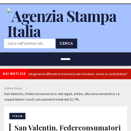
CERCA
ASI NOTIZIE
C): "L'Ipocrisia del governo offende la memoria dei minatori. onore ai contestatori"
Home
Italia
›
›
San Valentin, Federconsumatori o: dai regali, ai fiori, alla cena romantica. Le
coppie fanno i conti con aumenti medi del 13,7%.
ITALIA
San Valentin, Federconsumatori