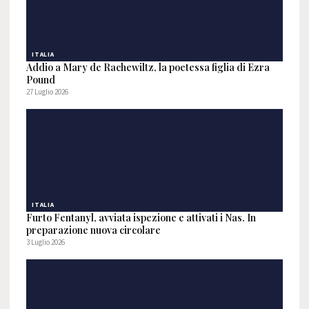
ITALIA
Addio a Mary de Rachewiltz, la poetessa figlia di Ezra
Pound
27 Luglio 2026
ITALIA
Furto Fentanyl, avviata ispezione e attivati i Nas. In
preparazione nuova circolare
3 Luglio 2026