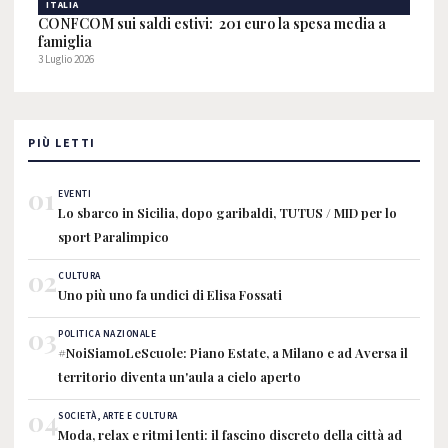
ITALIA
CONFCOM sui saldi estivi: 201 euro la spesa media a
famiglia
3 Luglio 2026
PIÙ LETTI
01
EVENTI
Lo sbarco in Sicilia, dopo garibaldi, TUTUS / MID per lo
sport Paralimpico
02
CULTURA
Uno più uno fa undici di Elisa Fossati
03
POLITICA NAZIONALE
#NoiSiamoLeScuole: Piano Estate, a Milano e ad Aversa il
territorio diventa un'aula a cielo aperto
04
SOCIETÀ, ARTE E CULTURA
Moda, relax e ritmi lenti: il fascino discreto della città ad