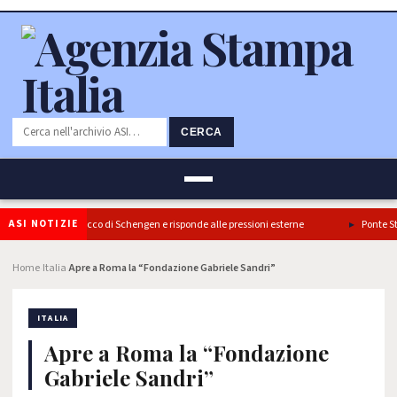
CERCA
ASI NOTIZIE
a conferma il blocco di Schengen e risponde alle pressioni esterne
Ponte Stretto:
Home
Italia
Apre a Roma la “Fondazione Gabriele Sandri”
›
›
ITALIA
Apre a Roma la “Fondazione
Gabriele Sandri”