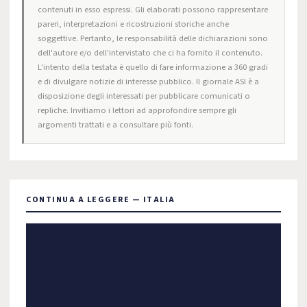
contenuti in esso espressi. Gli elaborati possono rappresentare
pareri, interpretazioni e ricostruzioni storiche anche
soggettive. Pertanto, le responsabilità delle dichiarazioni sono
dell'autore e/o dell'intervistato che ci ha fornito il contenuto.
L'intento della testata è quello di fare informazione a 360 gradi
e di divulgare notizie di interesse pubblico. Il giornale ASI è a
disposizione degli interessati per pubblicare comunicati o
repliche. Invitiamo i lettori ad approfondire sempre gli
argomenti trattati e a consultare più fonti.
CONTINUA A LEGGERE — ITALIA