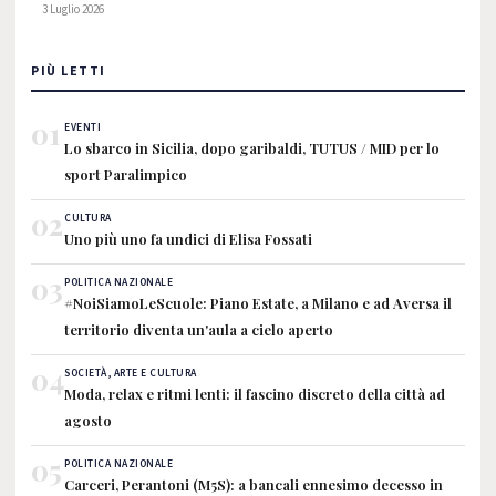
3 Luglio 2026
PIÙ LETTI
01
EVENTI
Lo sbarco in Sicilia, dopo garibaldi, TUTUS / MID per lo
sport Paralimpico
02
CULTURA
Uno più uno fa undici di Elisa Fossati
03
POLITICA NAZIONALE
#NoiSiamoLeScuole: Piano Estate, a Milano e ad Aversa il
territorio diventa un'aula a cielo aperto
04
SOCIETÀ, ARTE E CULTURA
Moda, relax e ritmi lenti: il fascino discreto della città ad
agosto
05
POLITICA NAZIONALE
Carceri, Perantoni (M5S): a bancali ennesimo decesso in