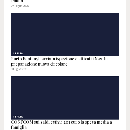
Pound
27 Luglio 2026
ITALIA
Furto Fentanyl, avviata ispezione e attivati i Nas. In
preparazione nuova circolare
3 Luglio 2026
ITALIA
CONFCOM sui saldi estivi: 201 euro la spesa media a
famiglia