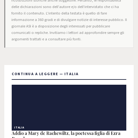
ricostruzioni storiche anche soggettive. Pertanto, le responsabilità
delle dichiarazioni sono dell'autore e/o dell'intervistato che ci ha
fornito il contenuto. L'intento della testata è quello di fare
informazione a 360 gradi e di divulgare notizie di interesse pubblico. Il
giornale ASI è a disposizione degli interessati per pubblicare
comunicati o repliche. Invitiamo i lettori ad approfondire sempre gli
argomenti trattati e a consultare più fonti.
CONTINUA A LEGGERE — ITALIA
ITALIA
Addio a Mary de Rachewiltz, la poetessa figlia di Ezra