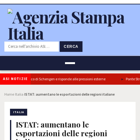
CERCA
ASI NOTIZIE
lia conferma il blocco di Schengen e risponde alle pressioni esterne
Ponte Strett
Home
Italia
ISTAT: aumentano le esportazioni delle regioni italiane
›
›
ITALIA
ISTAT: aumentano le
esportazioni delle regioni