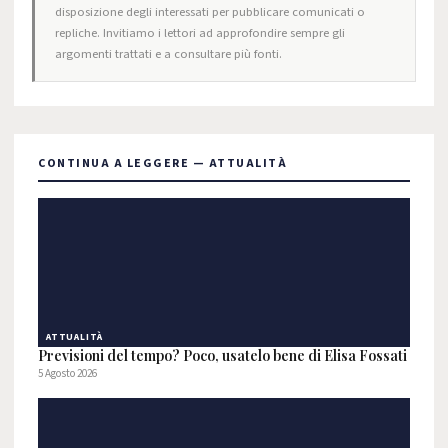
disposizione degli interessati per pubblicare comunicati o
repliche. Invitiamo i lettori ad approfondire sempre gli
argomenti trattati e a consultare più fonti.
CONTINUA A LEGGERE — ATTUALITÀ
ATTUALITÀ
Previsioni del tempo? Poco, usatelo bene di Elisa Fossati
5 Agosto 2026