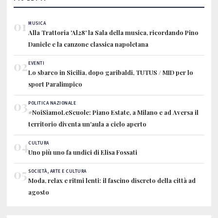
01
MUSICA
Alla Trattoria 'Al28' la Sala della musica, ricordando Pino
Daniele e la canzone classica napoletana
02
EVENTI
Lo sbarco in Sicilia, dopo garibaldi, TUTUS / MID per lo
sport Paralimpico
03
POLITICA NAZIONALE
#NoiSiamoLeScuole: Piano Estate, a Milano e ad Aversa il
territorio diventa un'aula a cielo aperto
04
CULTURA
Uno più uno fa undici di Elisa Fossati
05
SOCIETÀ, ARTE E CULTURA
Moda, relax e ritmi lenti: il fascino discreto della città ad
agosto