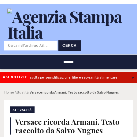
CERCA
ASI NOTIZIE
tti, ok Camera e’ svolta per semplificazione, filiere e sovranità alimentare
Il 
Home
Attualità
Versace ricorda Armani. Testo raccolto da Salvo Nugnes
›
›
ATTUALITÀ
Versace ricorda Armani. Testo
raccolto da Salvo Nugnes