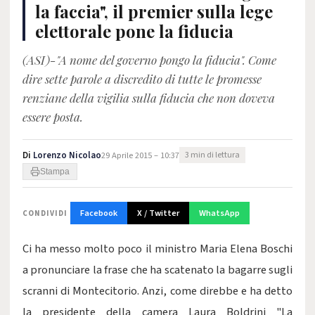
la faccia", il premier sulla lege
elettorale pone la fiducia
(ASI)-"A nome del governo pongo la fiducia". Come
dire sette parole a discredito di tutte le promesse
renziane della vigilia sulla fiducia che non doveva
essere posta.
Di
Lorenzo Nicolao
29 Aprile 2015 – 10:37
3 min di lettura
Stampa
Facebook
X / Twitter
WhatsApp
CONDIVIDI
Ci ha messo molto poco il ministro Maria Elena Boschi
a pronunciare la frase che ha scatenato la bagarre sugli
scranni di Montecitorio. Anzi, come direbbe e ha detto
la presidente della camera Laura Boldrini "La