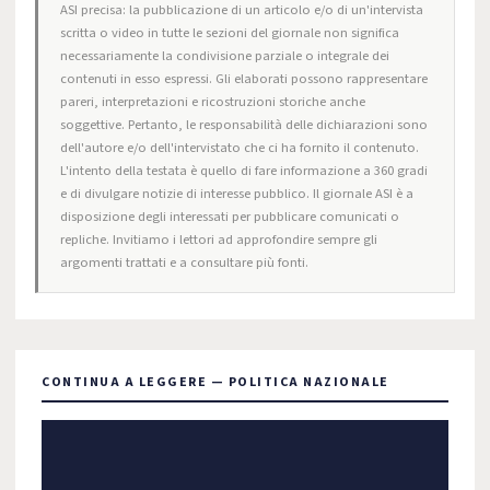
ASI precisa: la pubblicazione di un articolo e/o di un'intervista
scritta o video in tutte le sezioni del giornale non significa
necessariamente la condivisione parziale o integrale dei
contenuti in esso espressi. Gli elaborati possono rappresentare
pareri, interpretazioni e ricostruzioni storiche anche
soggettive. Pertanto, le responsabilità delle dichiarazioni sono
dell'autore e/o dell'intervistato che ci ha fornito il contenuto.
L'intento della testata è quello di fare informazione a 360 gradi
e di divulgare notizie di interesse pubblico. Il giornale ASI è a
disposizione degli interessati per pubblicare comunicati o
repliche. Invitiamo i lettori ad approfondire sempre gli
argomenti trattati e a consultare più fonti.
CONTINUA A LEGGERE — POLITICA NAZIONALE