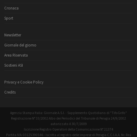
Cronaca
Sport
Newsletter
Giornale del giorno
Area Riservata
Sostieni ASI
Privacy e Cookie Policy
Credits
Agenzia Stampa Italia: Giornale A.S.I. - Supplemento Quotidiano di "TifoGrifo"
Registrazione N° 33/2002 Albo dei Periodici del Tribunale di Perugia 24/9/2002
autorizzato il 30/7/2009
Iscrizione Registro Operatori della Comunicazione N° 21374
Partita IVA: 03125390546 - Iscritta al registro delle imprese di Perugia C.C.I.A.A. Nr. Rea