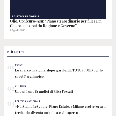
POLITICA NAZIONALE
Olio, Confeuro-Asu: “Piano straordinario per filiera in
Calabria: azioni da Regione e Governo”
7 Agosto 2026
PIÙ LETTI
01
EVENTI
Lo sbarco in Sicilia, dopo garibaldi, TUTUS / MID per lo
sport Paralimpico
02
CULTURA
Uno più uno fa undici di Elisa Fossati
03
POLITICA NAZIONALE
#NoiSiamoLeScuole: Piano Estate, a Milano e ad Aversa il
territorio diventa un'aula a cielo aperto