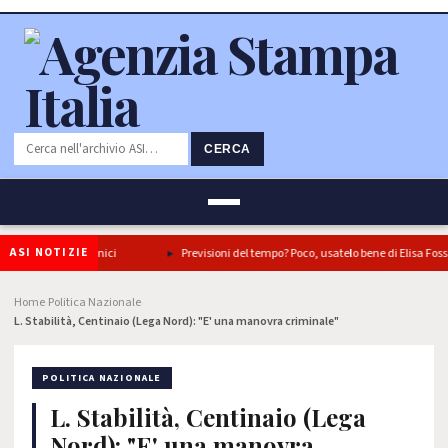
CERCA
ASI NOTIZIE
 in tre piatti iconici
Previsioni del tempo? Poco, usatelo bene di Elisa Fossati
Home
Politica Nazionale
›
›
L. Stabilità, Centinaio (Lega Nord): "E' una manovra criminale"
POLITICA NAZIONALE
L. Stabilità, Centinaio (Lega
Nord): "E' una manovra