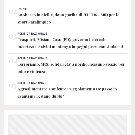
02
EVENTI
Lo sbarco in Sicilia, dopo garibaldi, TUTUS / MID per lo
sport Paralimpico
03
POLITICA NAZIONALE
Trasporti: Misiani-Casu (PD): governo ha creato
incertezza, Salvini mantenga impegni presi con sindacati
04
POLITICA NAZIONALE
Terrorismo, M5S: solidarieta' a nordio, nessuno spazio per
odio e violenza
05
POLITICA NAZIONALE
Agroalimentare, Confeuro: "Regolamento Ue passo in
avanti ma restano dubbi"