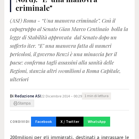
criminale"
(ASI) Roma - “Una manovra criminale”. Così il
capogruppo al Senato Gian Marco Centinaio bolla la
legge di Stabilità approvata dal Senato dopo un
sofferto iter. “E’ una manovra fatta di numeri
pericolosi, il governo Renzi è una minaccia per il
paese: conferma tagli assassini alla sanità delle
Regioni, stanzia altri 110milioni a Roma Capitale,
ulteriori
Di
Redazione ASI
22 Dicembre 2014 – 00:29
1 min di lettura
Stampa
Facebook
X / Twitter
WhatsApp
CONDIVIDI
200milioni per gli immigrati, destinati a ingrassare le