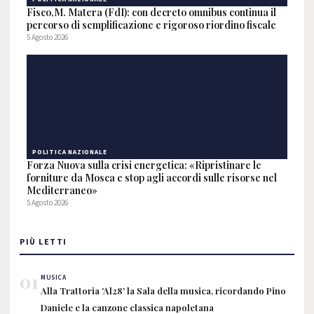
Fisco,M. Matera (FdI): con decreto omnibus continua il
percorso di semplificazione e rigoroso riordino fiscale
5 Agosto 2026
POLITICA NAZIONALE
Forza Nuova sulla crisi energetica: «Ripristinare le
forniture da Mosca e stop agli accordi sulle risorse nel
Mediterraneo»
5 Agosto 2026
PIÙ LETTI
01
MUSICA
Alla Trattoria 'Al28' la Sala della musica, ricordando Pino
Daniele e la canzone classica napoletana