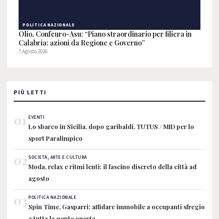
POLITICA NAZIONALE
Olio, Confeuro-Asu: “Piano straordinario per filiera in
Calabria: azioni da Regione e Governo”
7 Agosto 2026
PIÙ LETTI
01
EVENTI
Lo sbarco in Sicilia, dopo garibaldi, TUTUS / MID per lo
sport Paralimpico
02
SOCIETÀ, ARTE E CULTURA
Moda, relax e ritmi lenti: il fascino discreto della città ad
agosto
03
POLITICA NAZIONALE
Spin Time, Gasparri: affidare immobile a occupanti sfregio
a tutta la gente onesta