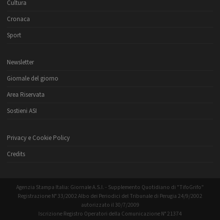
Cultura
Cronaca
Sport
Newsletter
Giornale del giorno
Area Riservata
Sostieni ASI
Privacy e Cookie Policy
Credits
Agenzia Stampa Italia: Giornale A.S.I. - Supplemento Quotidiano di "TifoGrifo"
Registrazione N° 33/2002 Albo dei Periodici del Tribunale di Perugia 24/9/2002
autorizzato il 30/7/2009
Iscrizione Registro Operatori della Comunicazione N° 21374