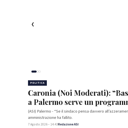
❮
POLITICA
Caronia (Noi Moderati): “Bast
a Palermo serve un programm
efficienti
(ASI) Palermo - “Se il sindaco pensa davvero all’azzerame
amministrazione ha fallito.
7 Agosto 2026 – 14:43
Redazione ASI