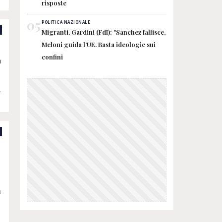
risposte
05
POLITICA NAZIONALE
Migranti, Gardini (FdI): "Sanchez fallisce,
:
Meloni guida l'UE. Basta ideologie sui
confini
n
a
o
i