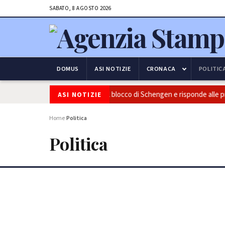
SABATO, 8 AGOSTO 2026
DOMUS
ASI NOTIZIE
CRONACA
POLITIC
frontiere: l’Italia conferma il blocco di Schengen e risponde alle pression
ASI NOTIZIE
Home
Politica
›
Politica