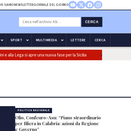
HI SIAMO
NEWSLETTER
GIORNALE DEL GIORNO
CERCA
SPORT
MULTIMEDIA
LETTERE
CERCA
 Lega si apre una nuova fase per la Sicilia
Olio, Confeuro-Asu: “P
POLITICA NAZIONALE
Olio, Confeuro-Asu: “Piano straordinario
per filiera in Calabria: azioni da Regione
e Governo”