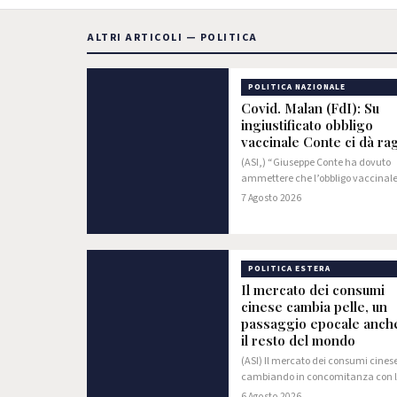
ALTRI ARTICOLI — POLITICA
POLITICA NAZIONALE
Covid. Malan (FdI): Su
ingiustificato obbligo
vaccinale Conte ci dà ra
(ASI,) “Giuseppe Conte ha dovuto
ammettere che l’obbligo vaccinale
ingiustificato e irrazionale, come F
7 Agosto 2026
d’Italia ha sempre sostenuto. Propri
che ha sempre fatto votare il suo p
POLITICA ESTERA
Il mercato dei consumi
cinese cambia pelle, un
passaggio epocale anch
il resto del mondo
(ASI) Il mercato dei consumi cinese
cambiando in concomitanza con 
trasformazione industriale e tecno
6 Agosto 2026