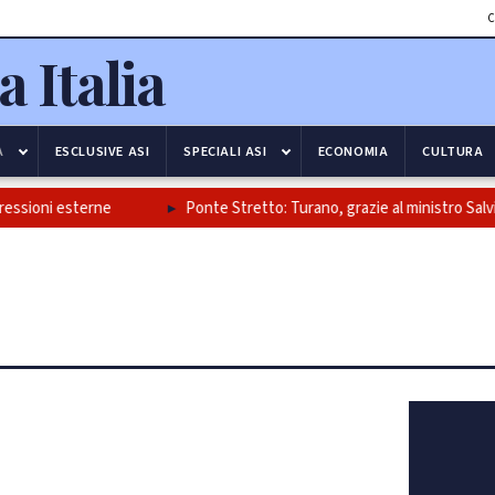
C
A
ESCLUSIVE ASI
SPECIALI ASI
ECONOMIA
CULTURA
i esterne
Ponte Stretto: Turano, grazie al ministro Salvini e alla