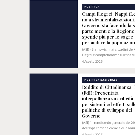
POLITICA
Campi Flegrei, Nappi (L
no a strumentalizzazioni.
Governo sta facendo la 
parte mentre la Regione
spende più per le sagre
per aiutare la popolazio
(ASI) «Siamo vicini ai cittadini de
Flegrei e comprendiamo il senso di
smarrimento e di esasperazione c
4 Agosto 2026
da questo drammatico momento.
tale sentimento non può né deve e
utilizzato…
POLITICA NAZIONALE
Reddito di Cittadinanza, 
(FdI): Presentata
interpellanza su criticità
persistenti ed effetti sull
politiche di sviluppo del
Governo
(ASI) “Il rendiconto generale del 2
dell’Inps certifica come a due anni
cessazione del reddito di cittadin
4 Agosto 2026