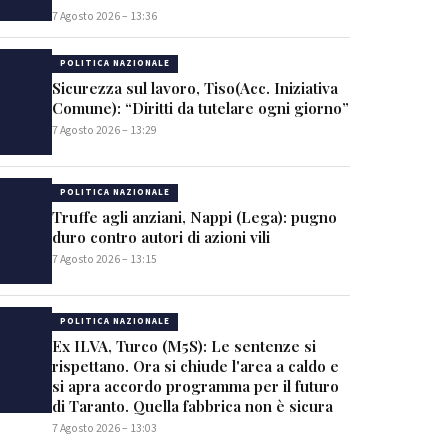
7 Agosto 2026 – 13:36
POLITICA NAZIONALE
Sicurezza sul lavoro, Tiso(Acc. Iniziativa
Comune): “Diritti da tutelare ogni giorno”
7 Agosto 2026 – 13:29
POLITICA NAZIONALE
Truffe agli anziani, Nappi (Lega): pugno
duro contro autori di azioni vili
7 Agosto 2026 – 13:15
POLITICA NAZIONALE
Ex ILVA, Turco (M5S): Le sentenze si
rispettano. Ora si chiude l'area a caldo e
si apra accordo programma per il futuro
di Taranto. Quella fabbrica non è sicura
7 Agosto 2026 – 13:03