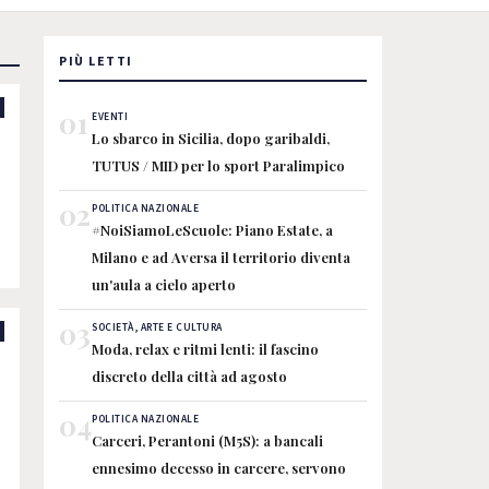
PIÙ LETTI
01
EVENTI
Lo sbarco in Sicilia, dopo garibaldi,
TUTUS / MID per lo sport Paralimpico
02
POLITICA NAZIONALE
#NoiSiamoLeScuole: Piano Estate, a
Milano e ad Aversa il territorio diventa
à
un'aula a cielo aperto
03
SOCIETÀ, ARTE E CULTURA
Moda, relax e ritmi lenti: il fascino
discreto della città ad agosto
04
POLITICA NAZIONALE
Carceri, Perantoni (M5S): a bancali
ennesimo decesso in carcere, servono