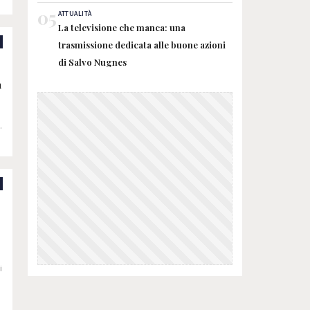
05
ATTUALITÀ
La televisione che manca: una
trasmissione dedicata alle buone azioni
:
di Salvo Nugnes
n
a
o
i