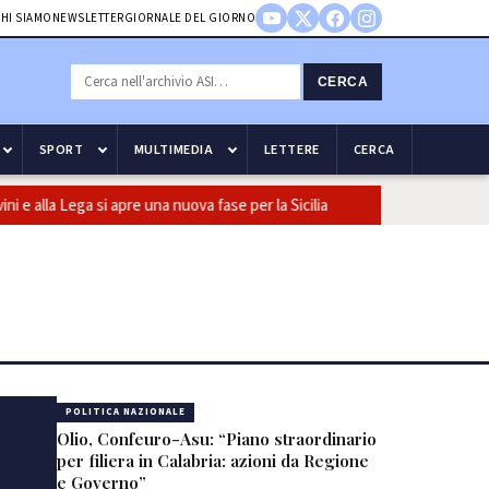
HI SIAMO
NEWSLETTER
GIORNALE DEL GIORNO
CERCA
SPORT
MULTIMEDIA
LETTERE
CERCA
a Lega si apre una nuova fase per la Sicilia
Olio, Confeuro-Asu: “
POLITICA NAZIONALE
Olio, Confeuro-Asu: “Piano straordinario
per filiera in Calabria: azioni da Regione
e Governo”