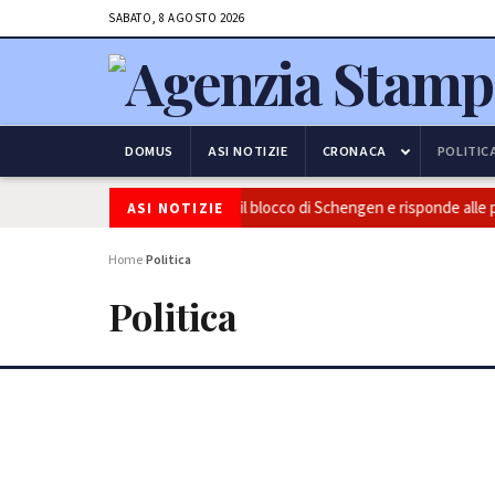
SABATO, 8 AGOSTO 2026
DOMUS
ASI NOTIZIE
CRONACA
POLITIC
 frontiere: l’Italia conferma il blocco di Schengen e risponde alle pressio
ASI NOTIZIE
Home
Politica
›
Politica