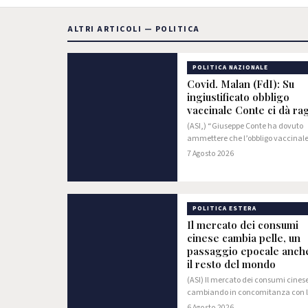
ALTRI ARTICOLI — POLITICA
POLITICA NAZIONALE
Covid. Malan (FdI): Su
ingiustificato obbligo
vaccinale Conte ci dà ra
(ASI,) “Giuseppe Conte ha dovuto
ammettere che l’obbligo vaccinale
ingiustificato e irrazionale, come F
7 Agosto 2026
d’Italia ha sempre sostenuto. Propri
che ha sempre fatto votare il suo p
POLITICA ESTERA
Il mercato dei consumi
cinese cambia pelle, un
passaggio epocale anch
il resto del mondo
(ASI) Il mercato dei consumi cinese
cambiando in concomitanza con 
trasformazione industriale e tecno
6 Agosto 2026