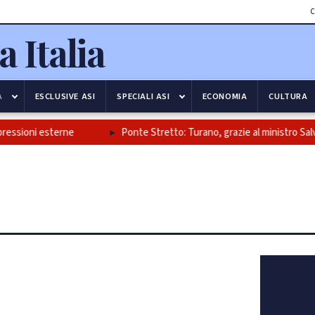
C
A
ESCLUSIVE ASI
SPECIALI ASI
ECONOMIA
CULTURA
ni esterne
Ponte Stretto: Turano, grazie al ministro Salvini e all