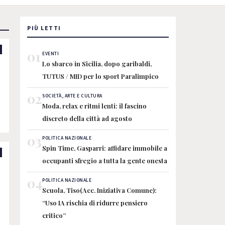
PIÙ LETTI
01
EVENTI
Lo sbarco in Sicilia, dopo garibaldi,
TUTUS / MID per lo sport Paralimpico
02
SOCIETÀ, ARTE E CULTURA
Moda, relax e ritmi lenti: il fascino
discreto della città ad agosto
à
03
POLITICA NAZIONALE
Spin Time, Gasparri: affidare immobile a
occupanti sfregio a tutta la gente onesta
04
POLITICA NAZIONALE
Scuola, Tiso(Acc. Iniziativa Comune):
“Uso IA rischia di ridurre pensiero
critico”