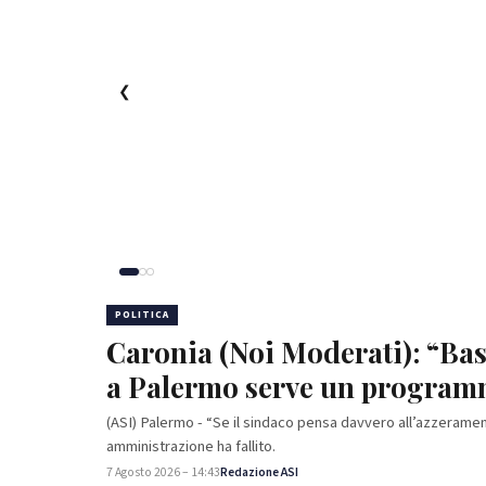
❮
POLITICA
Caronia (Noi Moderati): “Bast
a Palermo serve un programm
efficienti
(ASI) Palermo - “Se il sindaco pensa davvero all’azzerame
amministrazione ha fallito.
7 Agosto 2026 – 14:43
Redazione ASI