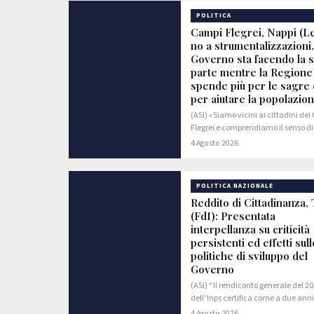
POLITICA
Campi Flegrei, Nappi (L
no a strumentalizzazioni.
Governo sta facendo la 
parte mentre la Regione
spende più per le sagre
per aiutare la popolazio
(ASI) «Siamo vicini ai cittadini de
Flegrei e comprendiamo il senso di
smarrimento e di esasperazione c
4 Agosto 2026
da questo drammatico momento.
tale sentimento non può né deve e
utilizzato…
POLITICA NAZIONALE
Reddito di Cittadinanza, 
(FdI): Presentata
interpellanza su criticità
persistenti ed effetti sull
politiche di sviluppo del
Governo
(ASI) “Il rendiconto generale del 2
dell’Inps certifica come a due anni
cessazione del reddito di cittadin
4 Agosto 2026