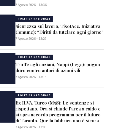
7 Agosto 2026 – 13:36
POLITICA NAZIONALE
Sicurezza sul lavoro, Tiso(Acc. Iniziativa
Comune): “Diritti da tutelare ogni giorno”
7 Agosto 2026 – 13:29
POLITICA NAZIONALE
Truffe agli anziani, Nappi (Lega): pugno
duro contro autori di azioni vili
7 Agosto 2026 – 13:15
POLITICA NAZIONALE
Ex ILVA, Turco (M5S): Le sentenze si
rispettano. Ora si chiude l'area a caldo e
si apra accordo programma per il futuro
di Taranto. Quella fabbrica non è sicura
7 Agosto 2026 – 13:03