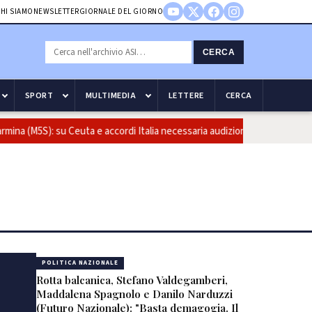
HI SIAMO
NEWSLETTER
GIORNALE DEL GIORNO
CERCA
SPORT
MULTIMEDIA
LETTERE
CERCA
M5S): su Ceuta e accordi Italia necessaria audizione del ministro in comi
POLITICA NAZIONALE
Rotta balcanica, Stefano Valdegamberi,
Maddalena Spagnolo e Danilo Narduzzi
(Futuro Nazionale): "Basta demagogia. Il