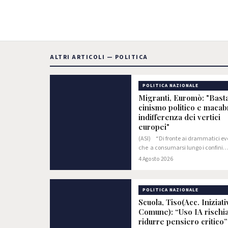
ALTRI ARTICOLI — POLITICA
POLITICA NAZIONALE
Migranti, Euromò: "Bast
cinismo politico e macab
indifferenza dei vertici
europei"
(ASI) “Di fronte ai drammatici ev
che a consumarsi lungo i confini
dell'Unione Europea, a partire dall
4 Agosto 2026
gravissima crisi di Ceuta, Euromò
esprime la più ferma condanna ne
confronti…
POLITICA NAZIONALE
Scuola, Tiso(Acc. Iniziati
Comune): “Uso IA rischia
ridurre pensiero critico”