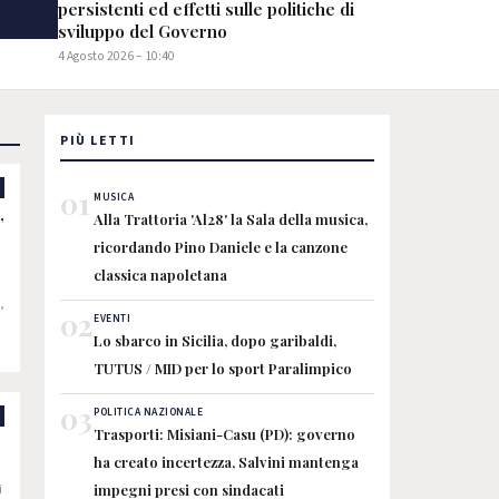
persistenti ed effetti sulle politiche di
sviluppo del Governo
4 Agosto 2026 – 10:40
PIÙ LETTI
01
MUSICA
,
Alla Trattoria 'Al28' la Sala della musica,
ricordando Pino Daniele e la canzone
classica napoletana
,
02
EVENTI
Lo sbarco in Sicilia, dopo garibaldi,
TUTUS / MID per lo sport Paralimpico
03
POLITICA NAZIONALE
Trasporti: Misiani-Casu (PD): governo
ha creato incertezza, Salvini mantenga
i
impegni presi con sindacati