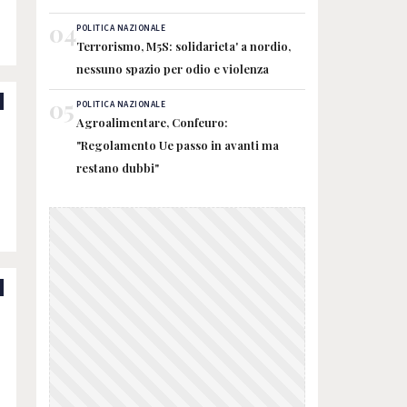
04
POLITICA NAZIONALE
Terrorismo, M5S: solidarieta' a nordio,
nessuno spazio per odio e violenza
05
POLITICA NAZIONALE
Agroalimentare, Confeuro:
"Regolamento Ue passo in avanti ma
restano dubbi"