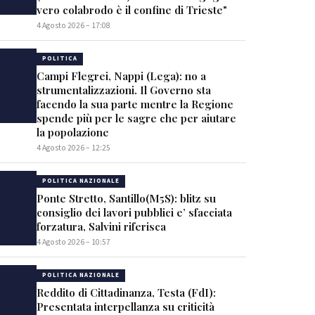
vero colabrodo è il confine di Trieste"
4 Agosto 2026 – 17:08
POLITICA
Campi Flegrei, Nappi (Lega): no a
strumentalizzazioni. Il Governo sta
facendo la sua parte mentre la Regione
spende più per le sagre che per aiutare
la popolazione
4 Agosto 2026 – 12:25
POLITICA NAZIONALE
Ponte Stretto, Santillo(M5S): blitz su
consiglio dei lavori pubblici e’ sfacciata
forzatura, Salvini riferisca
4 Agosto 2026 – 10:57
POLITICA NAZIONALE
Reddito di Cittadinanza, Testa (FdI):
Presentata interpellanza su criticità