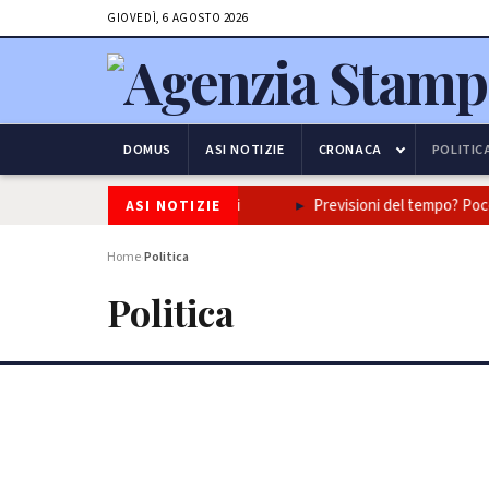
GIOVEDÌ, 6 AGOSTO 2026
DOMUS
ASI NOTIZIE
CRONACA
POLITIC
oletana in tre piatti iconici
Previsioni del tempo? Poco, usatel
ASI NOTIZIE
Home
Politica
›
Politica