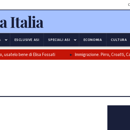
C
A
ESCLUSIVE ASI
SPECIALI ASI
ECONOMIA
CULTURA
o bene di Elisa Fossati
Immigrazione. Pirro, Croatti, Carmina (